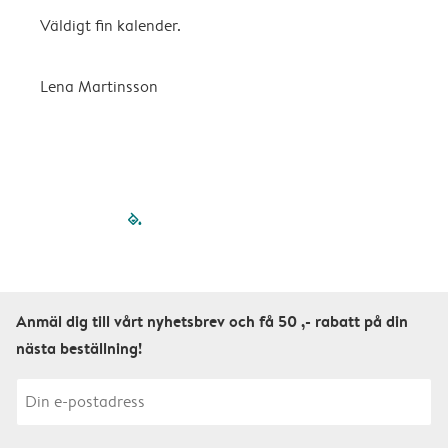
Väldigt fin kalender.
H
Lena Martinsson
E
filled-pagination
outlined-paginatio
outlined-paginat
outlined-pagin
outlined-pag
outlined-p
Anmäl dig till vårt nyhetsbrev och få 50 ,- rabatt på din
nästa beställning!