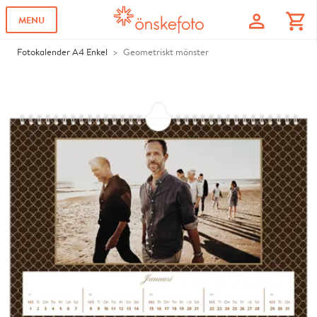
profile
shopping_cart
MENU
Fotokalender A4 Enkel
Geometriskt mönster