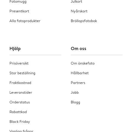
Fotomugg
Julkort
Presentkort
Nyårskort
Alla fotoprodukter
Bröllopsfotobok
Hjälp
Om oss
Prisöversikt
Om önskefoto
Stor beställning
Hållbarhet
Fraktkostnad
Partners
Leveranstider
Jobb
Orderstatus
Blogg
Rabattkod
Black Friday
Vanliga frågor