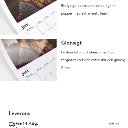
Ett lyxigt, obestruket och elegant
papper med extra matt finish.
Glansigt
Få dina foton att glänsa med hög
färgintensitet och extra slät och glansig
finish.
Leverans
Fre 14 Aug.
69 kr
delivery_standard_v2