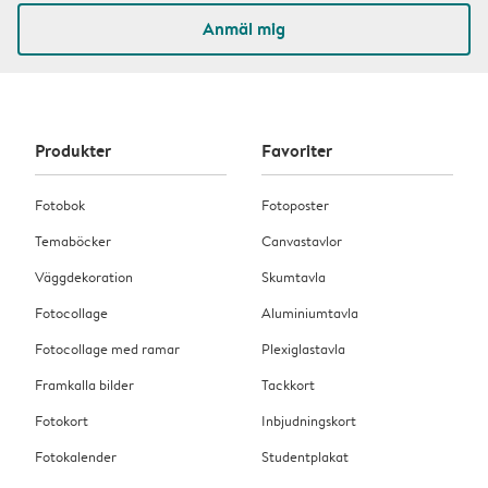
Anmäl mig
Produkter
Favoriter
Fotobok
Fotoposter
Temaböcker
Canvastavlor
Väggdekoration
Skumtavla
Fotocollage
Aluminiumtavla
Fotocollage med ramar
Plexiglastavla
Framkalla bilder
Tackkort
Fotokort
Inbjudningskort
Fotokalender
Studentplakat