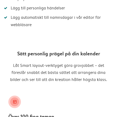
Lägg till personliga händelser
Lägg automatiskt till namnsdagar i vår editor för
webbläsare
Sätt personlig prägel på din kalender
Låt Smart layout-verktyget göra grovjobbet – det
föreslår snabbt det bästa sättet att arrangera dina
bilder och ser till att din kreation håller högsta klass.
layout_alt
Över 100 fina teman