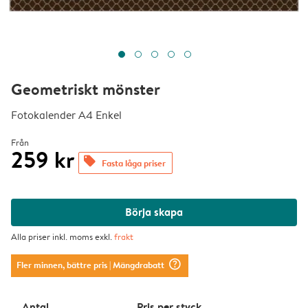
Geometriskt mönster
Fotokalender A4 Enkel
Från
259 kr
offers
Fasta låga priser
Börja skapa
Alla priser inkl. moms exkl.
frakt
question_mark_circle
Fler minnen, bättre pris
| Mängdrabatt
Antal
Pris per styck