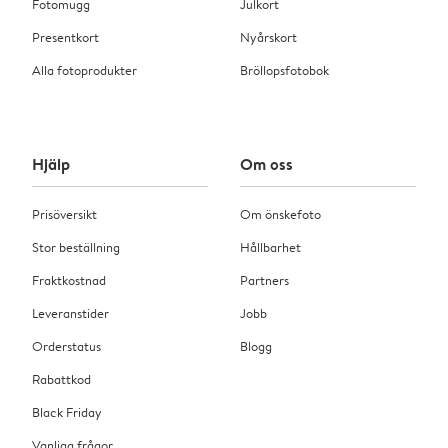
Fotomugg
Julkort
Presentkort
Nyårskort
Alla fotoprodukter
Bröllopsfotobok
Hjälp
Om oss
Prisöversikt
Om önskefoto
Stor beställning
Hållbarhet
Fraktkostnad
Partners
Leveranstider
Jobb
Orderstatus
Blogg
Rabattkod
Black Friday
Vanliga frågor