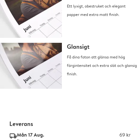
Ett lyxigt, obestruket och elegant
papper med extra matt finish.
Glansigt
Få dina foton att glänsa med hög
färgintensitet och extra slät och glansig
finish.
Leverans
Mån 17 Aug.
69 kr
delivery_standard_v2