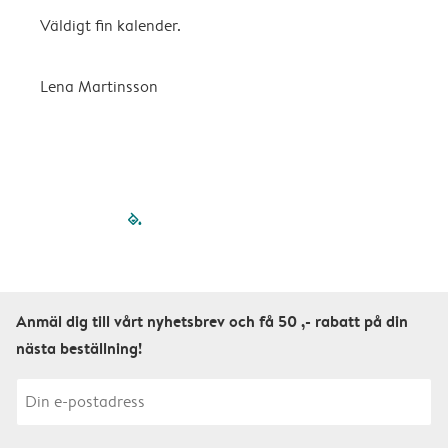
Väldigt fin kalender.
H
Lena Martinsson
E
filled-pagination
outlined-paginatio
outlined-paginat
outlined-pagin
outlined-pag
outlined-p
Anmäl dig till vårt nyhetsbrev och få 50 ,- rabatt på din
nästa beställning!