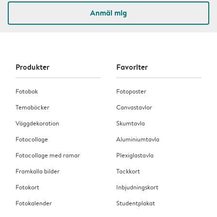
Anmäl mig
Produkter
Favoriter
Fotobok
Fotoposter
Temaböcker
Canvastavlor
Väggdekoration
Skumtavla
Fotocollage
Aluminiumtavla
Fotocollage med ramar
Plexiglastavla
Framkalla bilder
Tackkort
Fotokort
Inbjudningskort
Fotokalender
Studentplakat