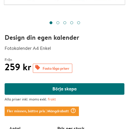
Design din egen kalender
Fotokalender A4 Enkel
Från
259 kr
offers
Fasta låga priser
Börja skapa
Alla priser inkl. moms exkl.
frakt
question_mark_circle
Fler minnen, bättre pris
| Mängdrabatt
Antal
Pris per styck