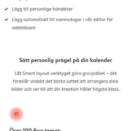
Lägg till personliga händelser
Lägg automatiskt till namnsdagar i vår editor för
webbläsare
Sätt personlig prägel på din kalender
Låt Smart layout-verktyget göra grovjobbet – det
föreslår snabbt det bästa sättet att arrangera dina
bilder och ser till att din kreation håller högsta klass.
layout_alt
Över 100 fina teman