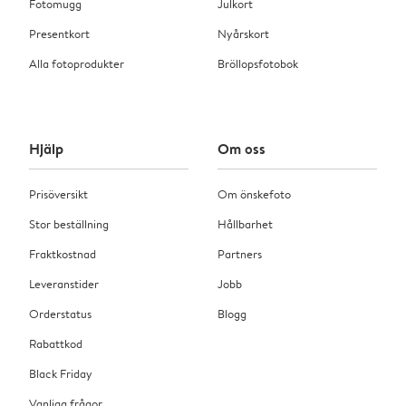
Fotomugg
Julkort
Presentkort
Nyårskort
Alla fotoprodukter
Bröllopsfotobok
Hjälp
Om oss
Prisöversikt
Om önskefoto
Stor beställning
Hållbarhet
Fraktkostnad
Partners
Leveranstider
Jobb
Orderstatus
Blogg
Rabattkod
Black Friday
Vanliga frågor