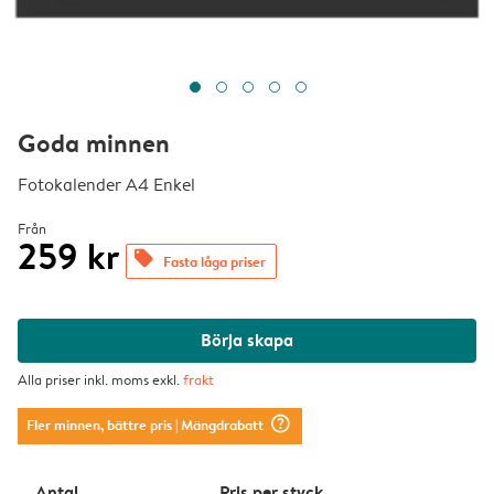
Goda minnen
Fotokalender A4 Enkel
Från
259 kr
offers
Fasta låga priser
Börja skapa
Alla priser inkl. moms exkl.
frakt
question_mark_circle
Fler minnen, bättre pris
| Mängdrabatt
Antal
Pris per styck