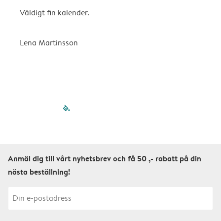
Väldigt fin kalender.
H
Lena Martinsson
E
filled-pagination
outlined-paginatio
outlined-paginat
outlined-pagin
outlined-pag
outlined-p
Anmäl dig till vårt nyhetsbrev och få 50 ,- rabatt på din
nästa beställning!