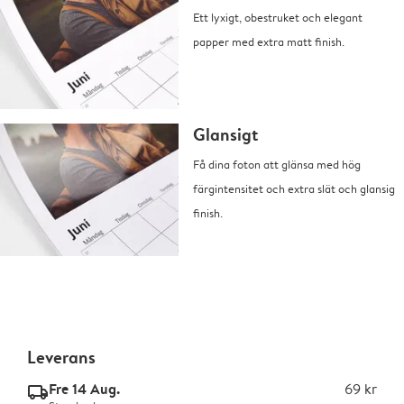
Ett lyxigt, obestruket och elegant
papper med extra matt finish.
Glansigt
Få dina foton att glänsa med hög
färgintensitet och extra slät och glansig
finish.
Leverans
Fre 14 Aug.
69 kr
delivery_standard_v2