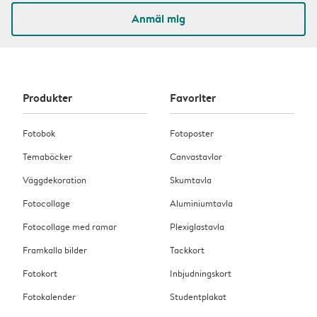
Anmäl mig
Produkter
Favoriter
Fotobok
Fotoposter
Temaböcker
Canvastavlor
Väggdekoration
Skumtavla
Fotocollage
Aluminiumtavla
Fotocollage med ramar
Plexiglastavla
Framkalla bilder
Tackkort
Fotokort
Inbjudningskort
Fotokalender
Studentplakat