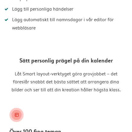
Lägg till personliga händelser
Lägg automatiskt till namnsdagar i vår editor för
webbläsare
Sätt personlig prägel på din kalender
Låt Smart layout-verktyget göra grovjobbet – det
föreslår snabbt det bästa sättet att arrangera dina
bilder och ser till att din kreation håller högsta klass.
layout_alt
Över 100 fina teman