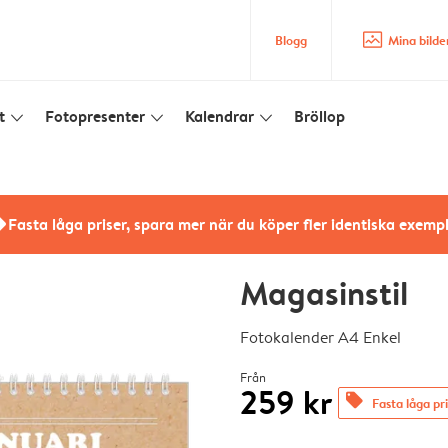
image_placeholder
Blogg
Mina bilde
t
Fotopresenter
Kalendrar
Bröllop
slim_arrow_down
slim_arrow_down
slim_arrow_down
rs
Fasta låga priser, spara mer när du köper fler identiska exemp
Magasinstil
Fotokalender A4 Enkel
Från
259 kr
offers
Fasta låga pr