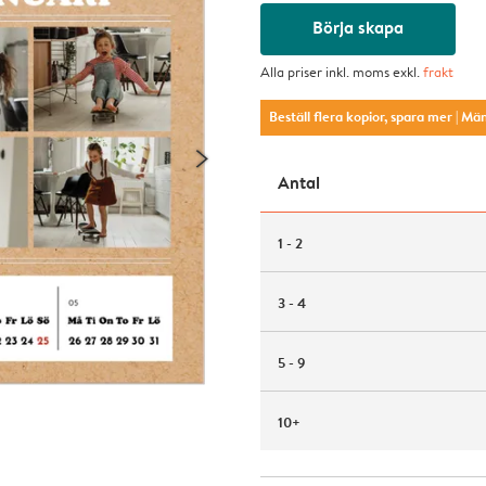
Börja skapa
Alla priser inkl. moms exkl.
frakt
Beställ flera kopior, spara mer
| Mä
Antal
1 - 2
3 - 4
5 - 9
10+