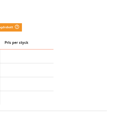
question_mark_circle
ngdrabatt
Pris per styck