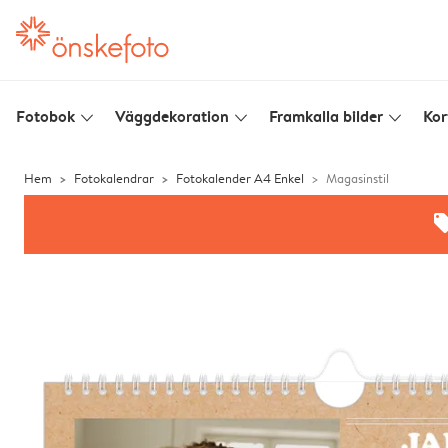
Fotobok
Väggdekoration
Framkalla bilder
Kor
slim_arrow_down
slim_arrow_down
slim_arrow_down
Hem
Fotokalendrar
Fotokalender A4 Enkel
Magasinstil
offe