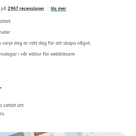
2967 recensioner
läs mer
 på
alitet
nuter
så varje dag är rätt dag för att skapa något.
nsdagar i vår editor för webbläsare
r
 sättet att
ss.