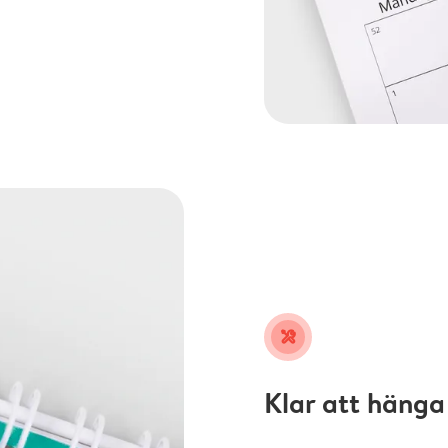
tools
Klar att hänga