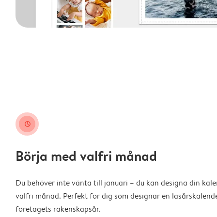
clock
Börja med valfri månad
Du behöver inte vänta till januari – du kan designa din kal
valfri månad. Perfekt för dig som designar en läsårskalende
företagets räkenskapsår.