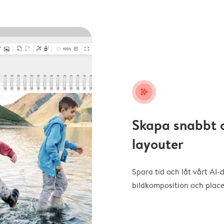
stars_plus
Skapa snabbt 
layouter
Spara tid och låt vårt AI-
bildkomposition och placer