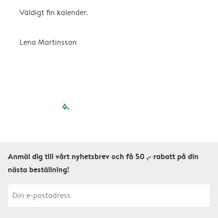
Väldigt fin kalender.
H
Lena Martinsson
E
filled-pagination
outlined-paginatio
outlined-paginat
outlined-pagin
outlined-pag
outlined-p
Anmäl dig till vårt nyhetsbrev och få 50 ,- rabatt på din
nästa beställning!