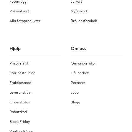
Fotomugg
Julkort
Presentkort
Nyårskort
Alla fotoprodukter
Bröllopsfotobok
Hjälp
Om oss
Prisöversikt
Om önskefoto
Stor beställning
Hållbarhet
Fraktkostnad
Partners
Leveranstider
Jobb
Orderstatus
Blogg
Rabattkod
Black Friday
Vanliga frågor