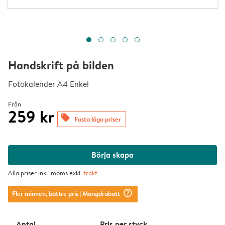
Handskrift på bilden
Fotokalender A4 Enkel
Från
259 kr
offers
Fasta låga priser
Börja skapa
Alla priser inkl. moms exkl.
frakt
question_mark_circle
Fler minnen, bättre pris
| Mängdrabatt
Antal
Pris per styck