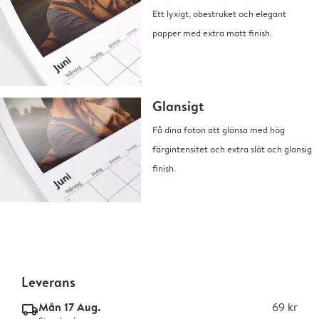
Ett lyxigt, obestruket och elegant
papper med extra matt finish.
Glansigt
Få dina foton att glänsa med hög
färgintensitet och extra slät och glansig
finish.
Leverans
Mån 17 Aug.
69 kr
delivery_standard_v2