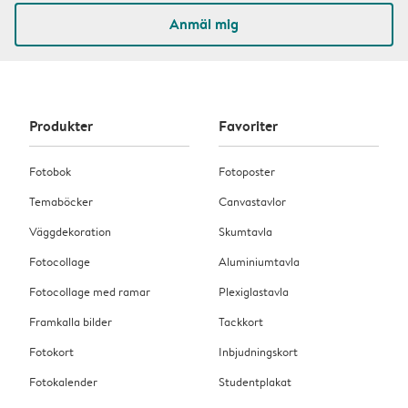
Anmäl mig
Produkter
Favoriter
Fotobok
Fotoposter
Temaböcker
Canvastavlor
Väggdekoration
Skumtavla
Fotocollage
Aluminiumtavla
Fotocollage med ramar
Plexiglastavla
Framkalla bilder
Tackkort
Fotokort
Inbjudningskort
Fotokalender
Studentplakat