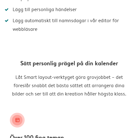
Lägg till personliga händelser
Lägg automatiskt till namnsdagar i vår editor för
webbläsare
Sätt personlig prägel på din kalender
Låt Smart layout-verktyget göra grovjobbet – det
föreslår snabbt det bästa sättet att arrangera dina
bilder och ser till att din kreation håller högsta klass.
layout_alt
Över 100 fina teman