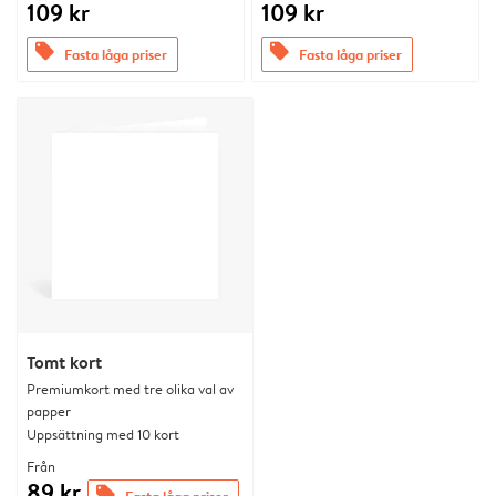
109 kr
109 kr
offers
offers
Fasta låga priser
Fasta låga priser
Tomt kort
Premiumkort med tre olika val av
papper
Uppsättning med 10 kort
Från
89 kr
offers