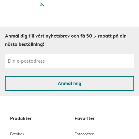
filled-pagination
outlined-paginatio
outlined-paginat
outlined-pagin
outlined-pag
outlined-p
Anmäl dig till vårt nyhetsbrev och få 50 ,- rabatt på din
nästa beställning!
Anmäl mig
Produkter
Favoriter
Fotobok
Fotoposter