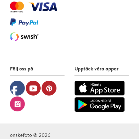
Följ oss på
Upptäck våra appar
facebook
youtube
pinterest
instagram
önskefoto © 2026