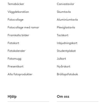
Temaböcker
Canvastavlor
Väggdekoration
Skumtavla
Fotocollage
Aluminiumtavla
Fotocollage med ramar
Plexiglastavla
Framkalla bilder
Tackkort
Fotokort
Inbjudningskort
Fotokalender
Studentplakat
Fotomugg
Julkort
Presentkort
Nyårskort
Alla fotoprodukter
Bröllopsfotobok
Hjälp
Om oss