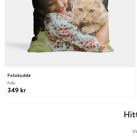
Fotokudde
Från
349 kr
Hit
Vi