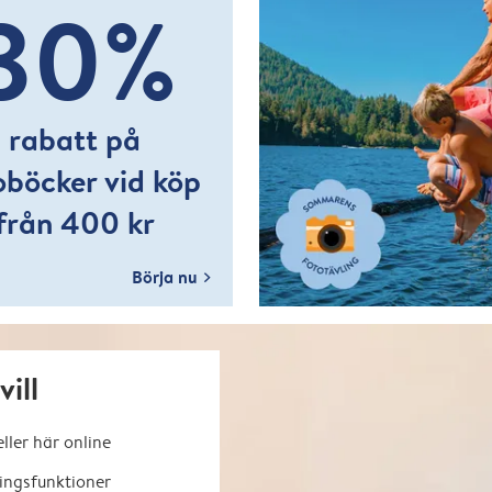
30%
rabatt på
oböcker vid köp
från 400 kr
Börja nu
ill
ler här online
ningsfunktioner