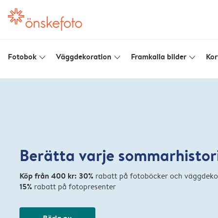
Fotobok
Väggdekoration
Framkalla bilder
Kor
slim_arrow_down
slim_arrow_down
slim_arrow_down
Berätta varje sommarhistor
Köp från 400 kr: 30%
rabatt på fotoböcker och väggdekor
15%
rabatt på fotopresenter
Börja nu