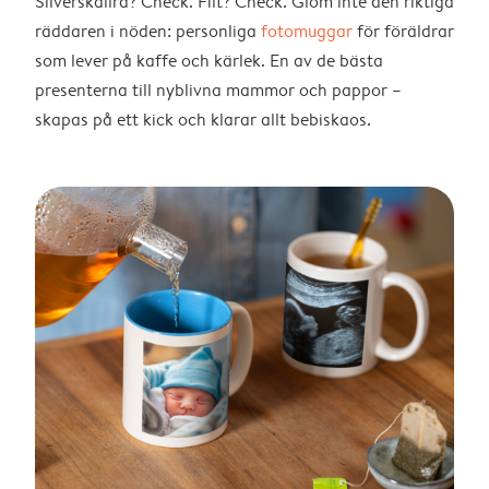
Silverskallra? Check. Filt? Check. Glöm inte den riktiga
räddaren i nöden: personliga
fotomuggar
för föräldrar
som lever på kaffe och kärlek. En av de bästa
presenterna till nyblivna mammor och pappor –
skapas på ett kick och klarar allt bebiskaos.