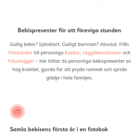
Bebispresenter för att föreviga stunden
Gullig bebis? Självklart. Gulligt barnrum? Absolut. Från
fotoböcker
till personliga
kuddar
,
väggdekorationer
och
fotomuggar
– här hittar du personliga bebispresenter av
hög kvalitet, gjorda för att pryda rummet och sprida
glädje i hela familjen.
landscape_photo_book
Samla bebisens första år i en fotobok