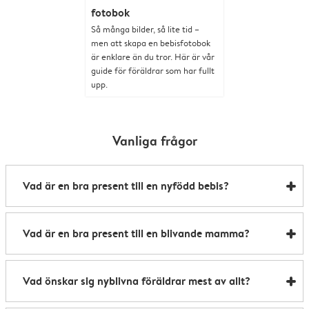
fotobok
Så många bilder, så lite tid –
men att skapa en bebisfotobok
är enklare än du tror. Här är vår
guide för föräldrar som har fullt
upp.
Vanliga frågor
Vad är en bra present till en nyfödd bebis?
Till skillnad från kläder och leksaker växer babyn
Vad är en bra present till en blivande mamma?
aldrig ifrån personliga fotopresenter. De skapas med
hjälp av speciella ögonblick och är något som
Nyblivna mammor är superhjältar som ger ändlös
föräldrarna kan behålla för alltid.
Vad önskar sig nyblivna föräldrar mest av allt?
kärlek även under sömnlösa nätter. Fira mamman i
ditt liv med en personlig present skapad med ljuvliga