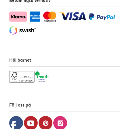
Betalningsalternativ
Hållbarhet
Följ oss på
facebook
youtube
pinterest
instagram