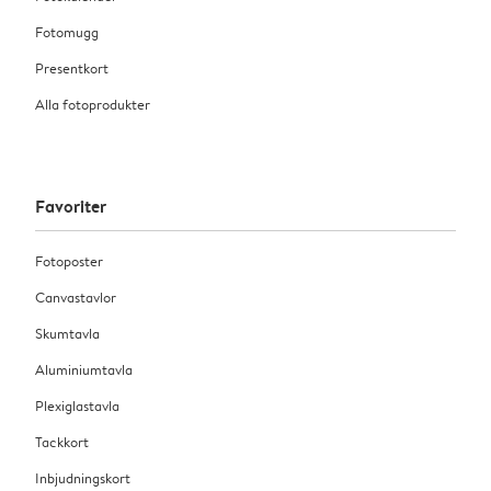
Fotomugg
Presentkort
Alla fotoprodukter
Favoriter
Fotoposter
Canvastavlor
Skumtavla
Aluminiumtavla
Plexiglastavla
Tackkort
Inbjudningskort