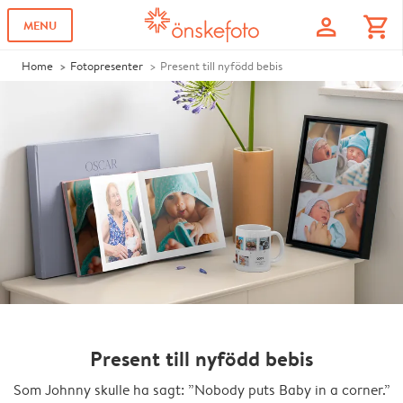
profile
shopping_cart
MENU
Home
Fotopresenter
Present till nyfödd bebis
Present till nyfödd bebis
Som Johnny skulle ha sagt: ”Nobody puts Baby in a corner.”