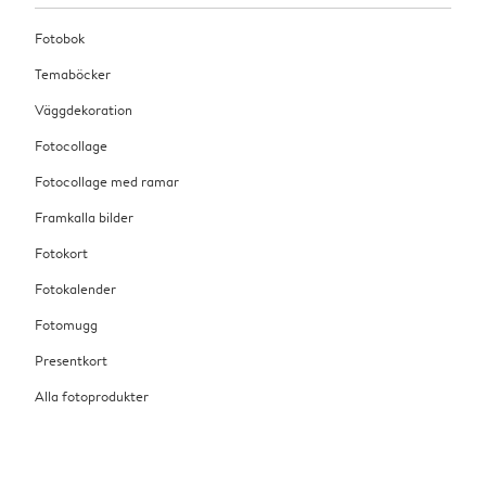
exklusiv fotobok. Eller varför inte skapa ett
fotopussel – eller varför inte framkalla några bilder
fotocollage på en väggdekoration och ge bort en
Fotobok
som han kan hänga upp på kontoret?
alldeles speciell bröllopsdagspresent?
Temaböcker
Väggdekoration
Fotocollage
Fotocollage med ramar
Framkalla bilder
Fotokort
Fotokalender
Fotomugg
Presentkort
Alla fotoprodukter