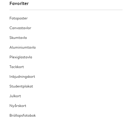
Favoriter
Fotoposter
Canvastavlor
Skumtavla
Aluminiumtavla
Plexiglastavla
Tackkort
Inbjudningskort
Studentplakat
Julkort
Nyårskort
Bröllopsfotobok