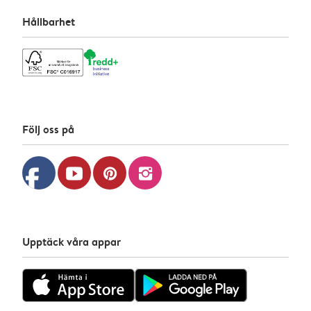
Hållbarhet
Följ oss på
facebook
youtube
pinterest
instagram
Upptäck våra appar