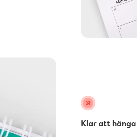
tools
Klar att hänga