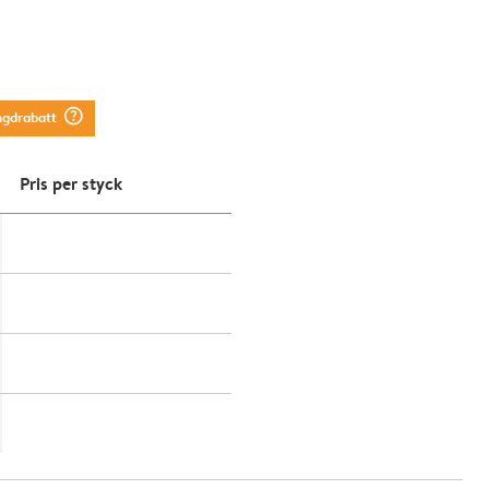
question_mark_circle
ngdrabatt
Pris per styck