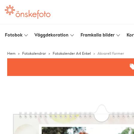
Fotobok
Väggdekoration
Framkalla bilder
Kor
slim_arrow_down
slim_arrow_down
slim_arrow_down
Hem
Fotokalendrar
Fotokalender A4 Enkel
Akvarell former
offe