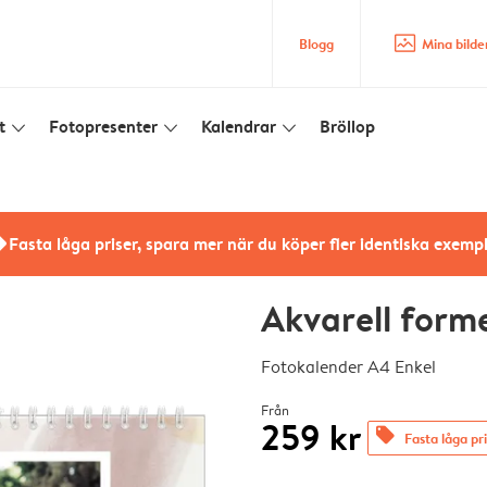
image_placeholder
Blogg
Mina bilde
t
Fotopresenter
Kalendrar
Bröllop
slim_arrow_down
slim_arrow_down
slim_arrow_down
rs
Fasta låga priser, spara mer när du köper fler identiska exemp
Akvarell form
Fotokalender A4 Enkel
Från
259 kr
offers
Fasta låga pr