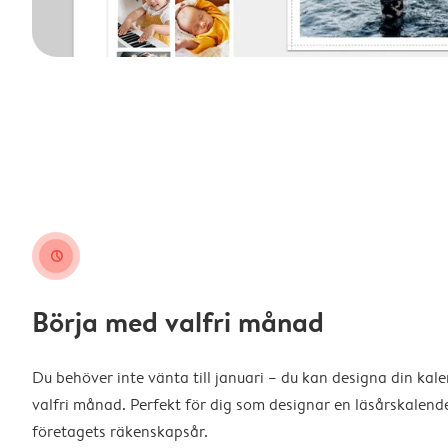
clock
Börja med valfri månad
Du behöver inte vänta till januari – du kan designa din kal
valfri månad. Perfekt för dig som designar en läsårskalende
företagets räkenskapsår.