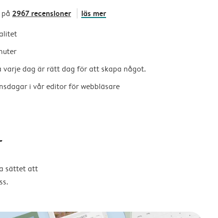
2967 recensioner
läs mer
 på
alitet
nuter
så varje dag är rätt dag för att skapa något.
nsdagar i vår editor för webbläsare
r
 sättet att
ss.