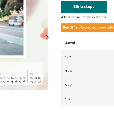
Börja skapa
Alla priser inkl. moms exkl.
frakt
Beställ flera kopior, spara mer
| Mä
Antal
1 - 2
3 - 4
5 - 9
10+