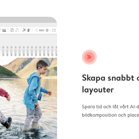
stars_plus
Skapa snabbt 
layouter
Spara tid och låt vårt AI-
bildkomposition och placer