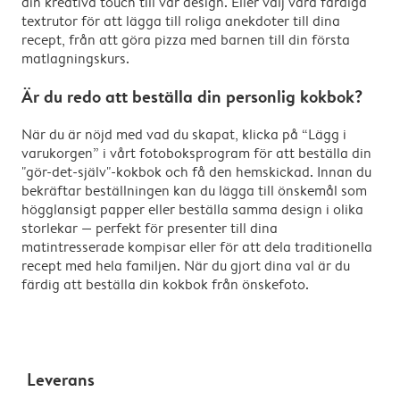
din kreativa touch till vår design. Eller välj våra färdiga
textrutor för att lägga till roliga anekdoter till dina
recept, från att göra pizza med barnen till din första
matlagningskurs.
Är du redo att beställa din personlig kokbok?
När du är nöjd med vad du skapat, klicka på “Lägg i
varukorgen” i vårt fotoboksprogram för att beställa din
"gör-det-själv"-kokbok och få den hemskickad. Innan du
bekräftar beställningen kan du lägga till önskemål som
högglansigt papper eller beställa samma design i olika
storlekar — perfekt för presenter till dina
matintresserade kompisar eller för att dela traditionella
recept med hela familjen. När du gjort dina val är du
färdig att beställa din kokbok från önskefoto.
Leverans