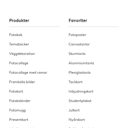
Produkter
Favoriter
Fotobok
Fotoposter
Temaböcker
Canvastavlor
Väggdekoration
Skumtavla
Fotocollage
Aluminiumtavla
Fotocollage med ramar
Plexiglastavla
Framkalla bilder
Tackkort
Fotokort
Inbjudningskort
Fotokalender
Studentplakat
Fotomugg
Julkort
Presentkort
Nyårskort