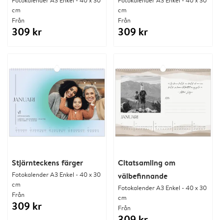
cm
cm
Från
Från
309 kr
309 kr
Stjärnteckens färger
Citatsamling om
Fotokalender A3 Enkel - 40 x 30
välbefinnande
cm
Fotokalender A3 Enkel - 40 x 30
Från
cm
309 kr
Från
309 kr