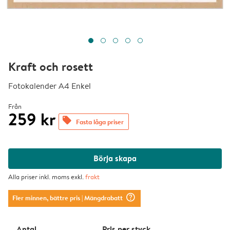
Kraft och rosett
Fotokalender A4 Enkel
Från
259 kr
offers
Fasta låga priser
Börja skapa
Alla priser inkl. moms exkl.
frakt
question_mark_circle
Fler minnen, bättre pris
| Mängdrabatt
Antal
Pris per styck