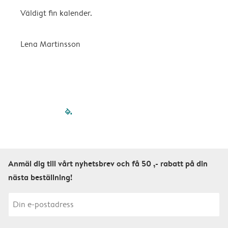
Väldigt fin kalender.
H
Lena Martinsson
E
filled-pagination
outlined-paginatio
outlined-paginat
outlined-pagin
outlined-pag
outlined-p
Anmäl dig till vårt nyhetsbrev och få 50 ,- rabatt på din
nästa beställning!