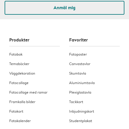
Anmäl mig
Produkter
Favoriter
Fotobok
Fotoposter
Temaböcker
Canvastavlor
Väggdekoration
Skumtavla
Fotocollage
Aluminiumtavla
Fotocollage med ramar
Plexiglastavla
Framkalla bilder
Tackkort
Fotokort
Inbjudningskort
Fotokalender
Studentplakat