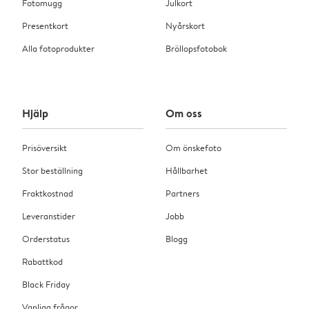
Fotomugg
Julkort
Presentkort
Nyårskort
Alla fotoprodukter
Bröllopsfotobok
Hjälp
Om oss
Prisöversikt
Om önskefoto
Stor beställning
Hållbarhet
Fraktkostnad
Partners
Leveranstider
Jobb
Orderstatus
Blogg
Rabattkod
Black Friday
Vanliga frågor