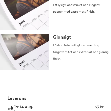
Ett lyxigt, obestruket och elegant
papper med extra matt finish.
Glansigt
Få dina foton att glänsa med hög
färgintensitet och extra slät och glansig
finish.
Leverans
Fre 14 Aug.
69 kr
delivery_standard_v2