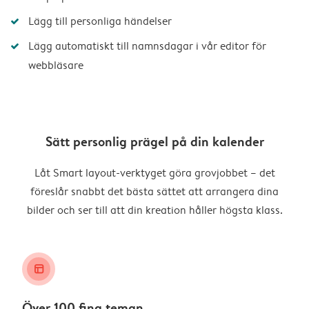
Lägg till personliga händelser
Lägg automatiskt till namnsdagar i vår editor för
webbläsare
Sätt personlig prägel på din kalender
Låt Smart layout-verktyget göra grovjobbet – det
föreslår snabbt det bästa sättet att arrangera dina
bilder och ser till att din kreation håller högsta klass.
layout_alt
Över 100 fina teman