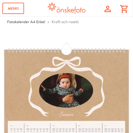
profile
shopping_cart
MENU
Fotokalender A4 Enkel
Kraft och rosett