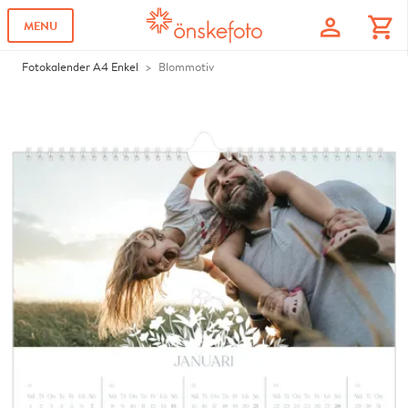
profile
shopping_cart
MENU
Fotokalender A4 Enkel
Blommotiv