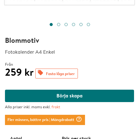
Blommotiv
Fotokalender A4 Enkel
Från
259 kr
offers
Fasta låga priser
Börja skapa
Alla priser inkl. moms exkl.
frakt
question_mark_circle
Fler minnen, bättre pris
| Mängdrabatt
Antal
Pris per styck