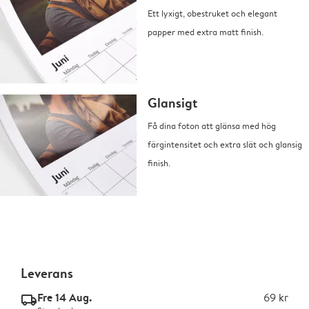
Ett lyxigt, obestruket och elegant
papper med extra matt finish.
Glansigt
Få dina foton att glänsa med hög
färgintensitet och extra slät och glansig
finish.
Leverans
Fre 14 Aug.
69 kr
delivery_standard_v2