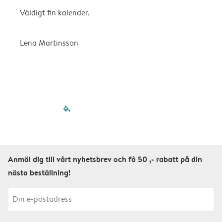
Väldigt fin kalender.
H
Lena Martinsson
E
filled-pagination
outlined-paginatio
outlined-paginat
outlined-pagin
outlined-pag
outlined-p
Anmäl dig till vårt nyhetsbrev och få 50 ,- rabatt på din
nästa beställning!