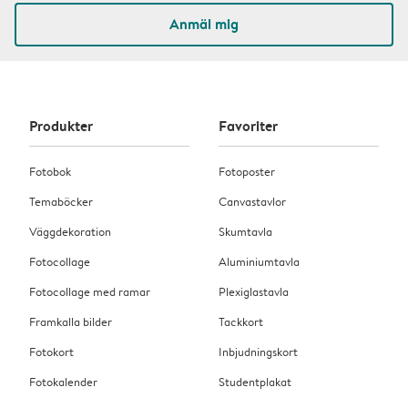
Anmäl mig
Produkter
Favoriter
Fotobok
Fotoposter
Temaböcker
Canvastavlor
Väggdekoration
Skumtavla
Fotocollage
Aluminiumtavla
Fotocollage med ramar
Plexiglastavla
Framkalla bilder
Tackkort
Fotokort
Inbjudningskort
Fotokalender
Studentplakat