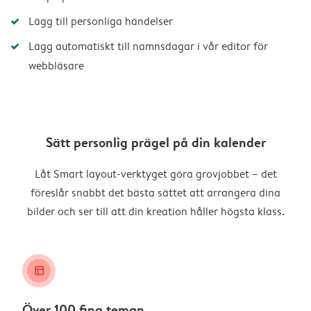
Lägg till personliga händelser
Lägg automatiskt till namnsdagar i vår editor för
webbläsare
Sätt personlig prägel på din kalender
Låt Smart layout-verktyget göra grovjobbet – det
föreslår snabbt det bästa sättet att arrangera dina
bilder och ser till att din kreation håller högsta klass.
layout_alt
Över 100 fina teman