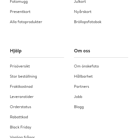
Fotomugg
Julkort
Presentkort
Nyårskort
Alla fotoprodukter
Bröllopsfotobok
Hjälp
Om oss
Prisöversikt
Om önskefoto
Stor beställning
Hållbarhet
Fraktkostnad
Partners
Leveranstider
Jobb
Orderstatus
Blogg
Rabattkod
Black Friday
Vanliga frågor