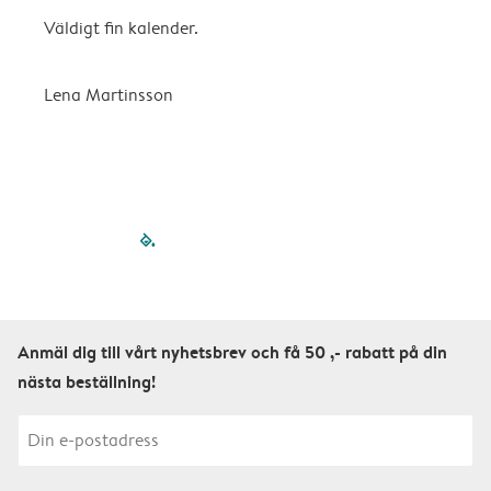
Väldigt fin kalender.
H
Lena Martinsson
E
filled-pagination
outlined-paginatio
outlined-paginat
outlined-pagin
outlined-pag
outlined-p
Anmäl dig till vårt nyhetsbrev och få 50 ,- rabatt på din
nästa beställning!