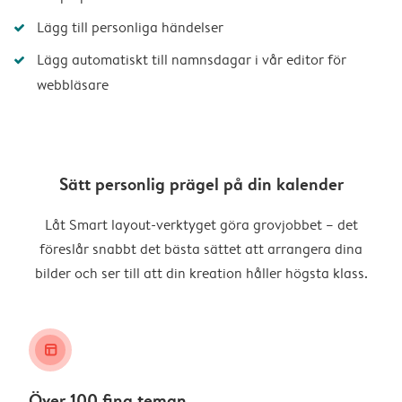
Lägg till personliga händelser
Lägg automatiskt till namnsdagar i vår editor för
webbläsare
Sätt personlig prägel på din kalender
Låt Smart layout-verktyget göra grovjobbet – det
föreslår snabbt det bästa sättet att arrangera dina
bilder och ser till att din kreation håller högsta klass.
layout_alt
Över 100 fina teman