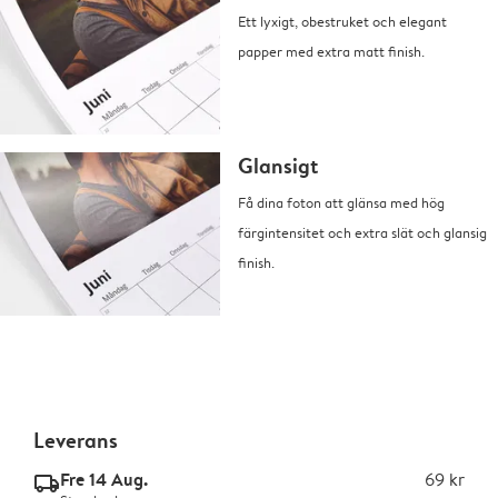
Ett lyxigt, obestruket och elegant
papper med extra matt finish.
Glansigt
Få dina foton att glänsa med hög
färgintensitet och extra slät och glansig
finish.
Leverans
Fre 14 Aug.
69 kr
delivery_standard_v2