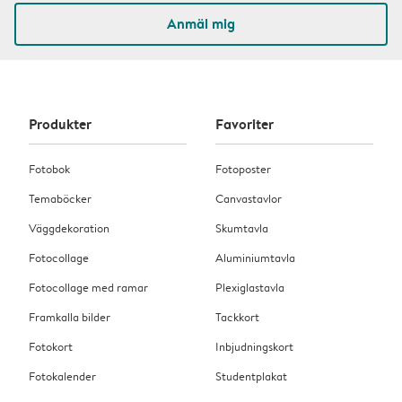
Anmäl mig
Produkter
Favoriter
Fotobok
Fotoposter
Temaböcker
Canvastavlor
Väggdekoration
Skumtavla
Fotocollage
Aluminiumtavla
Fotocollage med ramar
Plexiglastavla
Framkalla bilder
Tackkort
Fotokort
Inbjudningskort
Fotokalender
Studentplakat