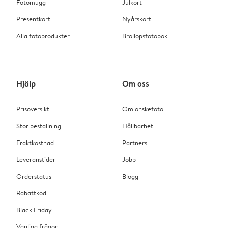
Fotomugg
Julkort
Presentkort
Nyårskort
Alla fotoprodukter
Bröllopsfotobok
Hjälp
Om oss
Prisöversikt
Om önskefoto
Stor beställning
Hållbarhet
Fraktkostnad
Partners
Leveranstider
Jobb
Orderstatus
Blogg
Rabattkod
Black Friday
Vanliga frågor