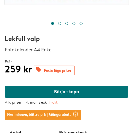
Lekfull valp
Fotokalender A4 Enkel
Från
259 kr
offers
Fasta låga priser
Börja skapa
Alla priser inkl. moms exkl.
frakt
question_mark_circle
Fler minnen, bättre pris
| Mängdrabatt
Antal
Pris per styck