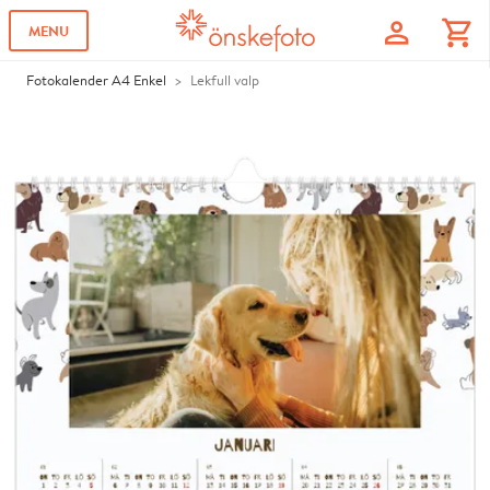
profile
shopping_cart
MENU
Fotokalender A4 Enkel
Lekfull valp