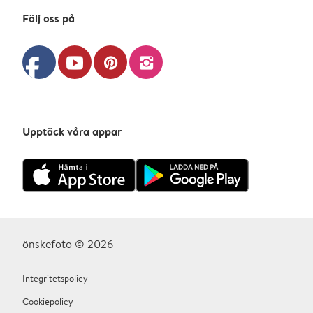
Följ oss på
facebook
youtube
pinterest
instagram
Upptäck våra appar
önskefoto © 2026
Integritetspolicy
Cookiepolicy