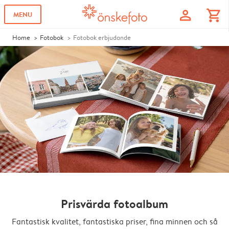
profile
shopping_cart
MENU
Home
Fotobok
Fotobok erbjudande
Prisvärda fotoalbum
Fantastisk kvalitet, fantastiska priser, fina minnen och så