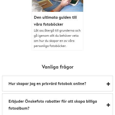
Den ultimata guiden till
våra fotoböcker
Låt oss återgå till grunderna och
gå igenom allt du behöver veta
om hur du skapar en av våra
personliga fotoböcker.
Vanliga frågor
Hur skapar jag en prisvärd fotobok online?
Att skapa en budgetvänlig fotobok är enklare än du
Erbjuder Önskefoto rabatter för att skapa billiga
tror. Om du letar efter en prisvärd fotobok för
fotoalbum?
framkallning online har vi några enkla tips för att