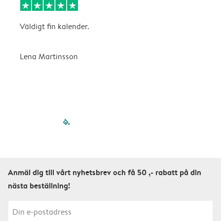
Väldigt fin kalender.
H
Lena Martinsson
E
filled-pagination
outlined-paginatio
outlined-paginat
outlined-pagin
outlined-pag
outlined-p
Anmäl dig till vårt nyhetsbrev och få 50 ,- rabatt på din
nästa beställning!