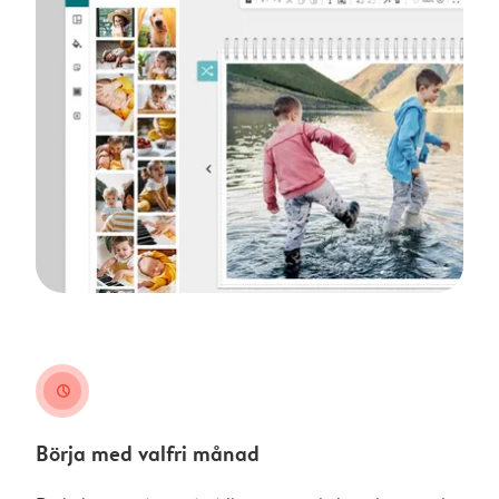
clock
Börja med valfri månad