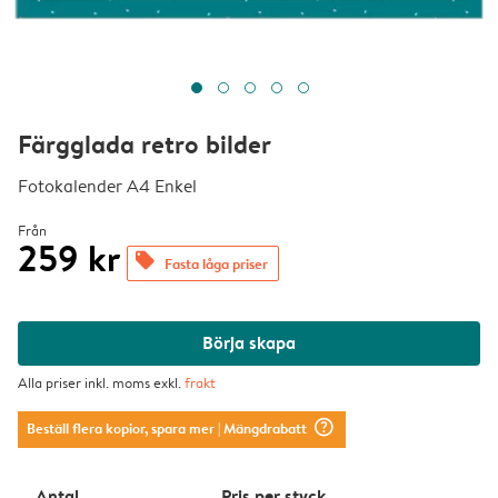
Färgglada retro bilder
Fotokalender A4 Enkel
Från
259 kr
offers
Fasta låga priser
Börja skapa
Alla priser inkl. moms exkl.
frakt
question_mark_circle
Beställ flera kopior, spara mer
| Mängdrabatt
Antal
Pris per styck