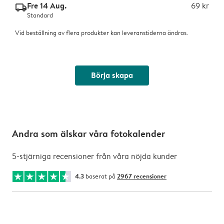
Fre 14 Aug.
69 kr
delivery_standard_v2
Standard
Vid beställning av flera produkter kan leveranstiderna ändras.
Börja skapa
Andra som älskar våra fotokalender
5-stjärniga recensioner från våra nöjda kunder
4.3
baserat på
2967 recensioner