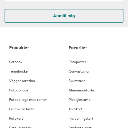
Anmäl mig
Produkter
Favoriter
Fotobok
Fotoposter
Temaböcker
Canvastavlor
Väggdekoration
Skumtavla
Fotocollage
Aluminiumtavla
Fotocollage med ramar
Plexiglastavla
Framkalla bilder
Tackkort
Fotokort
Inbjudningskort
Fotokalender
Studentplakat