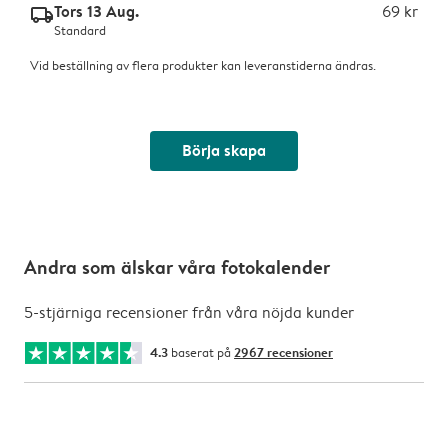
Tors 13 Aug.
69 kr
delivery_standard_v2
Standard
Vid beställning av flera produkter kan leveranstiderna ändras.
Börja skapa
Andra som älskar våra fotokalender
5-stjärniga recensioner från våra nöjda kunder
4.3
baserat på
2967 recensioner