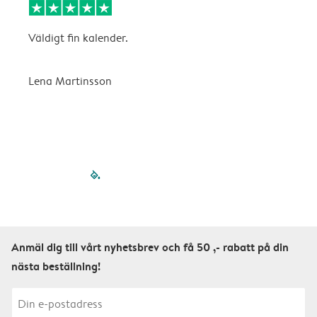
Väldigt fin kalender.
H
Lena Martinsson
E
filled-pagination
outlined-paginatio
outlined-paginat
outlined-pagin
outlined-pag
outlined-p
Anmäl dig till vårt nyhetsbrev och få 50 ,- rabatt på din
nästa beställning!