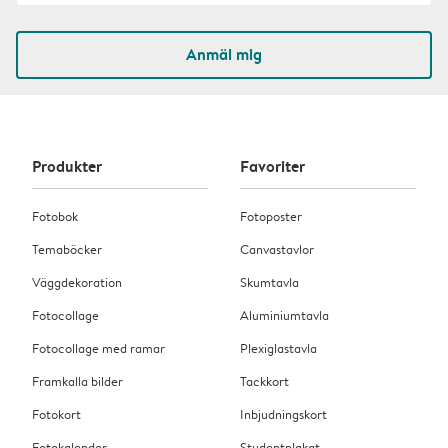
Anmäl mig
Produkter
Favoriter
Fotobok
Fotoposter
Temaböcker
Canvastavlor
Väggdekoration
Skumtavla
Fotocollage
Aluminiumtavla
Fotocollage med ramar
Plexiglastavla
Framkalla bilder
Tackkort
Fotokort
Inbjudningskort
Fotokalender
Studentplakat