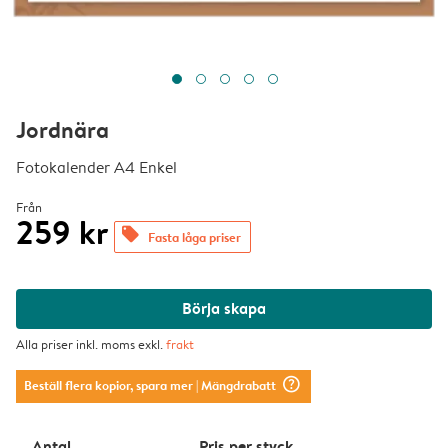
Jordnära
Fotokalender A4 Enkel
Från
259 kr
offers
Fasta låga priser
Börja skapa
Alla priser inkl. moms exkl.
frakt
question_mark_circle
Beställ flera kopior, spara mer
| Mängdrabatt
Antal
Pris per styck