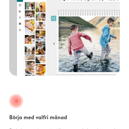
clock
Börja med valfri månad