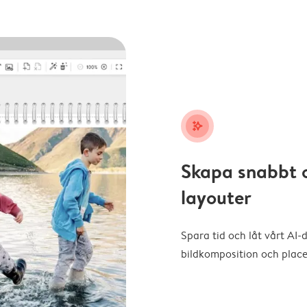
stars_plus
Skapa snabbt 
layouter
Spara tid och låt vårt AI-
bildkomposition och placer