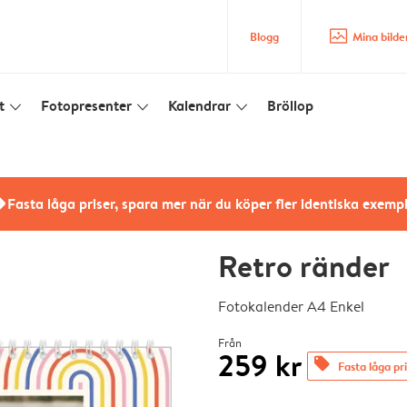
image_placeholder
Blogg
Mina bilde
t
Fotopresenter
Kalendrar
Bröllop
slim_arrow_down
slim_arrow_down
slim_arrow_down
rs
Fasta låga priser, spara mer när du köper fler identiska exemp
Retro ränder
Fotokalender A4 Enkel
Från
259 kr
offers
Fasta låga pr