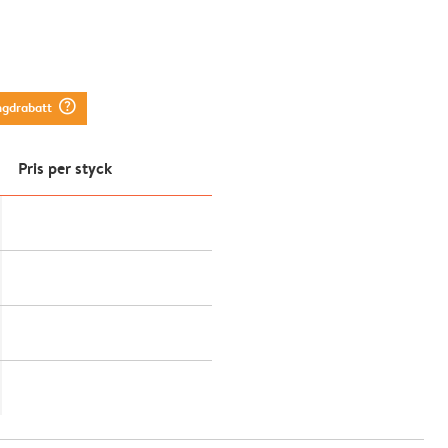
question_mark_circle
ngdrabatt
Pris per styck