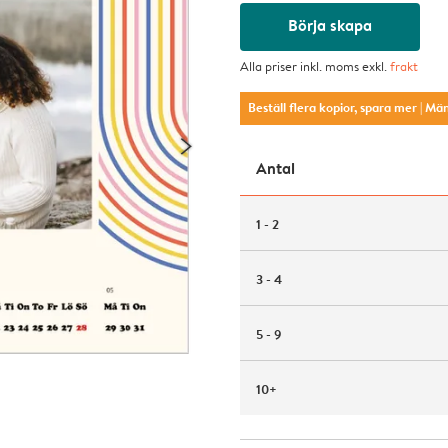
Börja skapa
Alla priser inkl. moms exkl.
frakt
Beställ flera kopior, spara mer
| Mä
Antal
1 - 2
3 - 4
5 - 9
10+