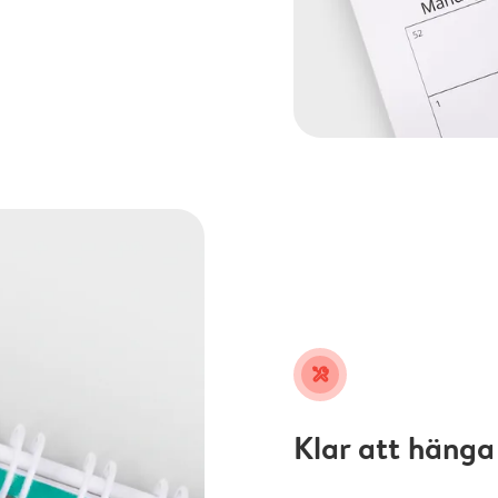
tools
Klar att hänga