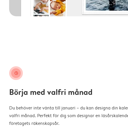
clock
Börja med valfri månad
Du behöver inte vänta till januari – du kan designa din kal
valfri månad. Perfekt för dig som designar en läsårskalende
företagets räkenskapsår.