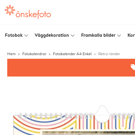
Fotobok
Väggdekoration
Framkalla bilder
Kor
slim_arrow_down
slim_arrow_down
slim_arrow_down
Hem
Fotokalendrar
Fotokalender A4 Enkel
Retro ränder
offe