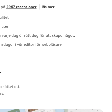
2967 recensioner
läs mer
 på
alitet
nuter
så varje dag är rätt dag för att skapa något.
nsdagar i vår editor för webbläsare
r
 sättet att
ss.