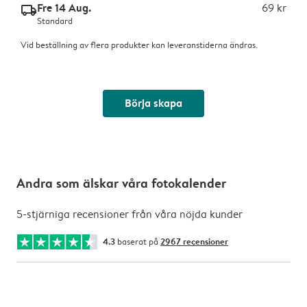
Fre 14 Aug.
69 kr
delivery_standard_v2
Standard
Vid beställning av flera produkter kan leveranstiderna ändras.
Börja skapa
Andra som älskar våra fotokalender
5-stjärniga recensioner från våra nöjda kunder
4.3
baserat på
2967 recensioner