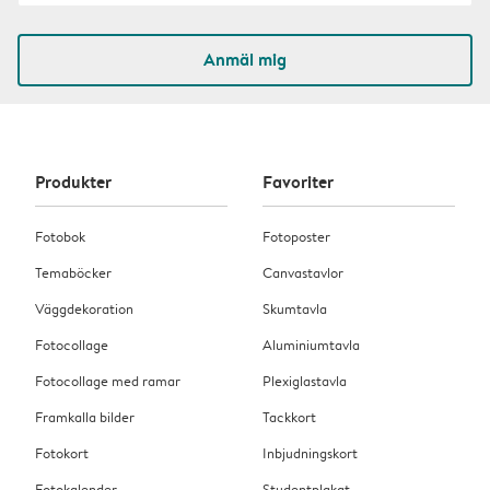
Anmäl mig
Produkter
Favoriter
Fotobok
Fotoposter
Temaböcker
Canvastavlor
Väggdekoration
Skumtavla
Fotocollage
Aluminiumtavla
Fotocollage med ramar
Plexiglastavla
Framkalla bilder
Tackkort
Fotokort
Inbjudningskort
Fotokalender
Studentplakat