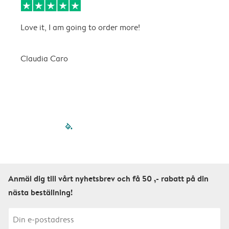
Love it, I am going to order more!
H
Claudia Caro
E
filled-pagination
outlined-paginatio
outlined-paginat
outlined-pagin
outlined-pag
outlined-p
Anmäl dig till vårt nyhetsbrev och få 50 ,- rabatt på din
nästa beställning!