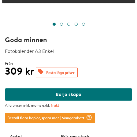
Goda minnen
Fotokalender A3 Enkel
Från
309 kr
offers
Fasta låga priser
Börja skapa
Alla priser inkl. moms exkl.
frakt
question_mark_circle
Beställ flera kopior, spara mer
| Mängdrabatt
Antal
Pris per styck