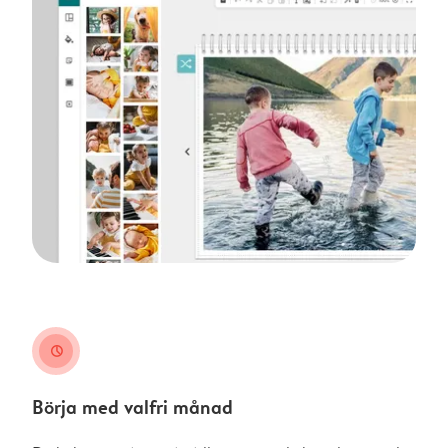
clock
Börja med valfri månad