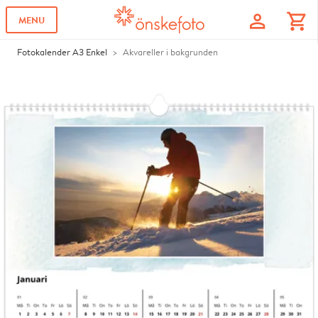
profile
shopping_cart
MENU
Fotokalender A3 Enkel
Akvareller i bakgrunden