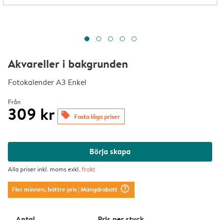
Akvareller i bakgrunden
Fotokalender A3 Enkel
Från
309 kr
offers
Fasta låga priser
Börja skapa
Alla priser inkl. moms exkl.
frakt
question_mark_circle
Fler minnen, bättre pris
| Mängdrabatt
Antal
Pris per styck