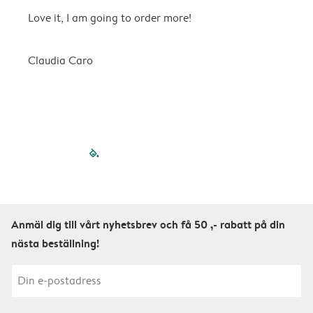
Love it, I am going to order more!
H
Claudia Caro
E
filled-pagination
outlined-paginatio
outlined-paginat
outlined-pagin
outlined-pag
outlined-p
Anmäl dig till vårt nyhetsbrev och få 50 ,- rabatt på din
nästa beställning!