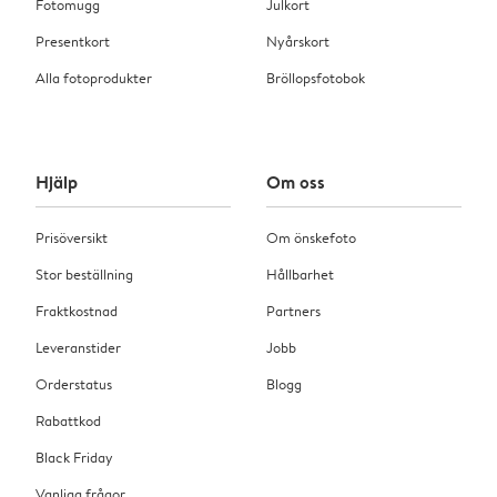
Fotomugg
Julkort
Presentkort
Nyårskort
Alla fotoprodukter
Bröllopsfotobok
Hjälp
Om oss
Prisöversikt
Om önskefoto
Stor beställning
Hållbarhet
Fraktkostnad
Partners
Leveranstider
Jobb
Orderstatus
Blogg
Rabattkod
Black Friday
Vanliga frågor