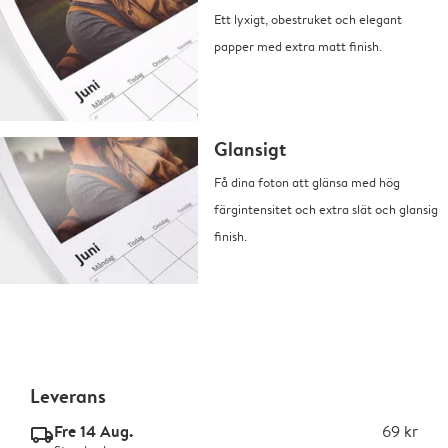
Ett lyxigt, obestruket och elegant
papper med extra matt finish.
Glansigt
Få dina foton att glänsa med hög
färgintensitet och extra slät och glansig
finish.
Leverans
Fre 14 Aug.
69 kr
delivery_standard_v2