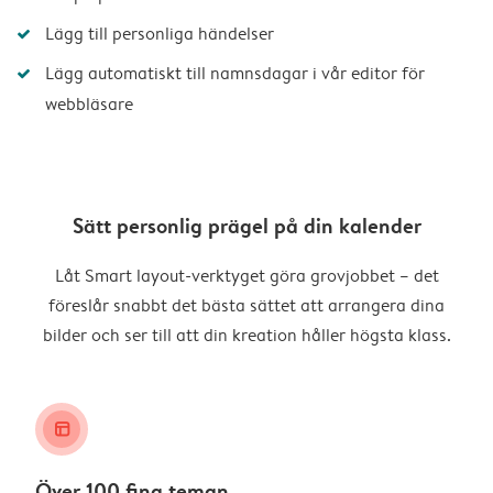
Lägg till personliga händelser
Lägg automatiskt till namnsdagar i vår editor för
webbläsare
Sätt personlig prägel på din kalender
Låt Smart layout-verktyget göra grovjobbet – det
föreslår snabbt det bästa sättet att arrangera dina
bilder och ser till att din kreation håller högsta klass.
layout_alt
Över 100 fina teman