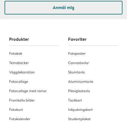
Anmäl mig
Produkter
Favoriter
Fotobok
Fotoposter
Temaböcker
Canvastavlor
Väggdekoration
Skumtavla
Fotocollage
Aluminiumtavla
Fotocollage med ramar
Plexiglastavla
Framkalla bilder
Tackkort
Fotokort
Inbjudningskort
Fotokalender
Studentplakat