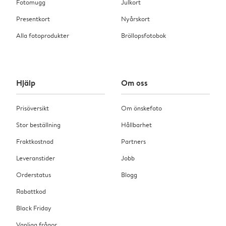
Fotomugg
Julkort
Presentkort
Nyårskort
Alla fotoprodukter
Bröllopsfotobok
Hjälp
Om oss
Prisöversikt
Om önskefoto
Stor beställning
Hållbarhet
Fraktkostnad
Partners
Leveranstider
Jobb
Orderstatus
Blogg
Rabattkod
Black Friday
Vanliga frågor