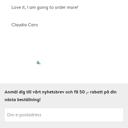
Love it, I am going to order more!
H
Claudia Caro
E
filled-pagination
outlined-paginatio
outlined-paginat
outlined-pagin
outlined-pag
outlined-p
Anmäl dig till vårt nyhetsbrev och få 50 ,- rabatt på din
nästa beställning!