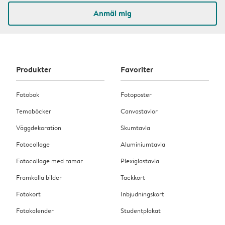
Anmäl mig
Produkter
Favoriter
Fotobok
Fotoposter
Temaböcker
Canvastavlor
Väggdekoration
Skumtavla
Fotocollage
Aluminiumtavla
Fotocollage med ramar
Plexiglastavla
Framkalla bilder
Tackkort
Fotokort
Inbjudningskort
Fotokalender
Studentplakat