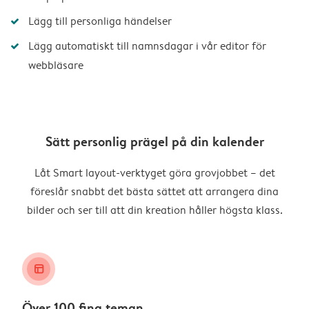
Lägg till personliga händelser
Lägg automatiskt till namnsdagar i vår editor för
webbläsare
Sätt personlig prägel på din kalender
Låt Smart layout-verktyget göra grovjobbet – det
föreslår snabbt det bästa sättet att arrangera dina
bilder och ser till att din kreation håller högsta klass.
layout_alt
Över 100 fina teman