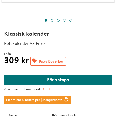
Klassisk kalender
Fotokalender A3 Enkel
Från
309 kr
offers
Fasta låga priser
Börja skapa
Alla priser inkl. moms exkl.
frakt
question_mark_circle
Fler minnen, bättre pris
| Mängdrabatt
Antal
Pris per styck