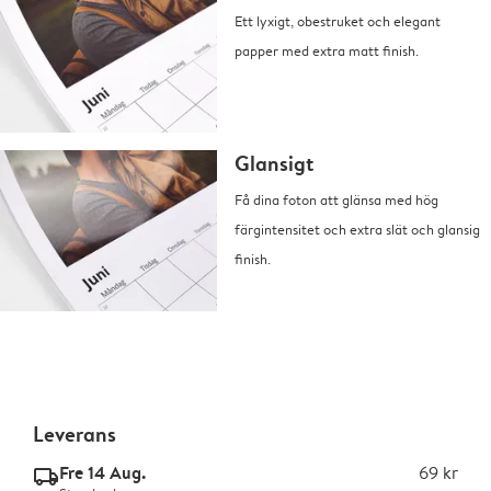
Ett lyxigt, obestruket och elegant
papper med extra matt finish.
Glansigt
Få dina foton att glänsa med hög
färgintensitet och extra slät och glansig
finish.
Leverans
Fre 14 Aug.
69 kr
delivery_standard_v2