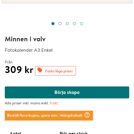
Minnen i valv
Fotokalender A3 Enkel
Från
309 kr
offers
Fasta låga priser
Börja skapa
Alla priser inkl. moms exkl.
frakt
question_mark_circle
Beställ flera kopior, spara mer
| Mängdrabatt
Antal
Pris per styck