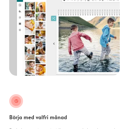
clock
Börja med valfri månad