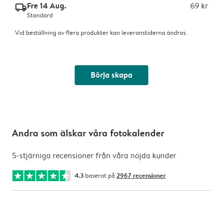
Fre 14 Aug.
69 kr
delivery_standard_v2
Standard
Vid beställning av flera produkter kan leveranstiderna ändras.
Börja skapa
Andra som älskar våra fotokalender
5-stjärniga recensioner från våra nöjda kunder
4.3
baserat på
2967 recensioner