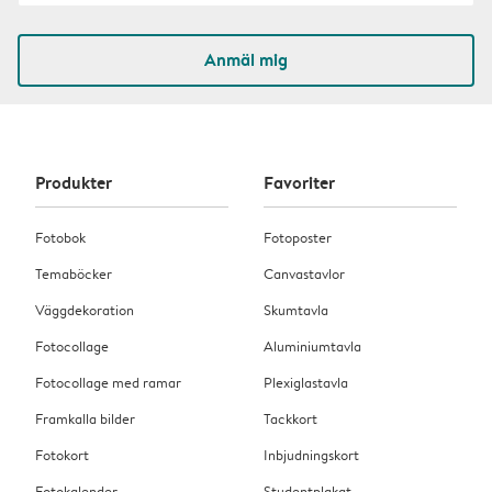
Anmäl mig
Produkter
Favoriter
Fotobok
Fotoposter
Temaböcker
Canvastavlor
Väggdekoration
Skumtavla
Fotocollage
Aluminiumtavla
Fotocollage med ramar
Plexiglastavla
Framkalla bilder
Tackkort
Fotokort
Inbjudningskort
Fotokalender
Studentplakat