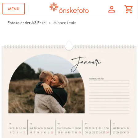
profile
shopping_cart
MENU
Fotokalender A3 Enkel
Minnen i valv