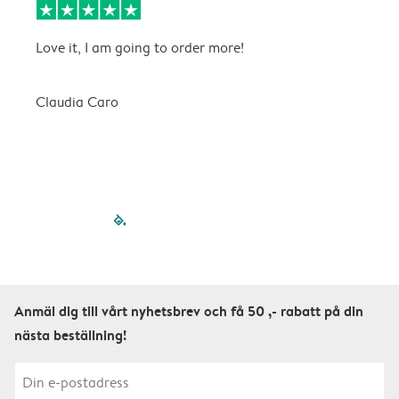
Love it, I am going to order more!
H
Claudia Caro
E
filled-pagination
outlined-paginatio
outlined-paginat
outlined-pagin
outlined-pag
outlined-p
Anmäl dig till vårt nyhetsbrev och få 50 ,- rabatt på din
nästa beställning!