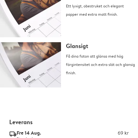
Ett lyxigt, obestruket och elegant
papper med extra matt finish.
Glansigt
Få dina foton att glänsa med hög
färgintensitet och extra slät och glansig
finish.
Leverans
Fre 14 Aug.
69 kr
delivery_standard_v2