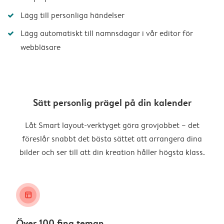
Lägg till personliga händelser
Lägg automatiskt till namnsdagar i vår editor för
webbläsare
Sätt personlig prägel på din kalender
Låt Smart layout-verktyget göra grovjobbet – det
föreslår snabbt det bästa sättet att arrangera dina
bilder och ser till att din kreation håller högsta klass.
layout_alt
Över 100 fina teman