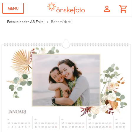
profile
shopping_cart
MENU
Fotokalender A3 Enkel
Bohemisk stil