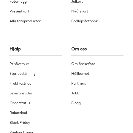
Fotomugg
Julkort
Presentkort
Nyårskort
Alla fotoprodukter
Bröllopsfotobok
Hjälp
Om oss
Prisöversikt
Om önskefoto
Stor beställning
Hållbarhet
Fraktkostnad
Partners
Leveranstider
Jobb
Orderstatus
Blogg
Rabattkod
Black Friday
Vanliga frågor