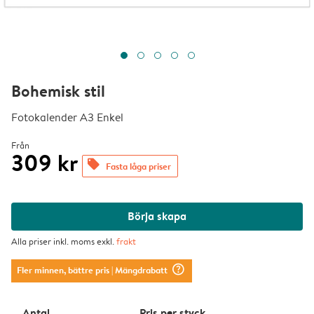
Bohemisk stil
Fotokalender A3 Enkel
Från
309 kr
offers
Fasta låga priser
Börja skapa
Alla priser inkl. moms exkl.
frakt
question_mark_circle
Fler minnen, bättre pris
| Mängdrabatt
Antal
Pris per styck