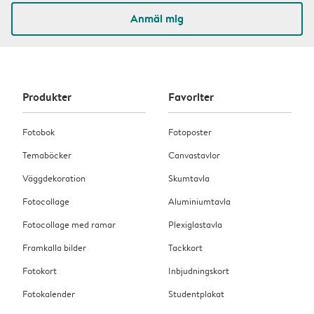
Anmäl mig
Produkter
Favoriter
Fotobok
Fotoposter
Temaböcker
Canvastavlor
Väggdekoration
Skumtavla
Fotocollage
Aluminiumtavla
Fotocollage med ramar
Plexiglastavla
Framkalla bilder
Tackkort
Fotokort
Inbjudningskort
Fotokalender
Studentplakat