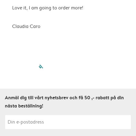
Love it, I am going to order more!
H
Claudia Caro
E
filled-pagination
outlined-paginatio
outlined-paginat
outlined-pagin
outlined-pag
outlined-p
Anmäl dig till vårt nyhetsbrev och få 50 ,- rabatt på din
nästa beställning!