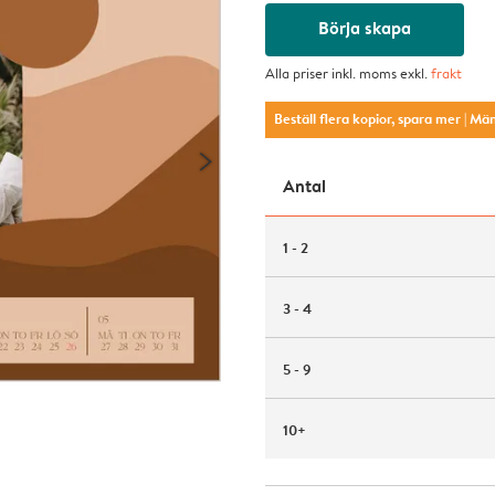
Börja skapa
Alla priser inkl. moms exkl.
frakt
Beställ flera kopior, spara mer
| Mä
Antal
1 - 2
3 - 4
5 - 9
10+