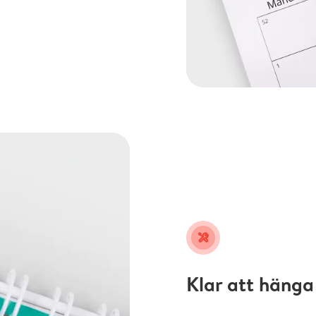
tools
Klar att hänga