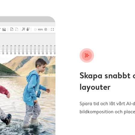
stars_plus
Skapa snabbt 
layouter
Spara tid och låt vårt AI-
bildkomposition och placer