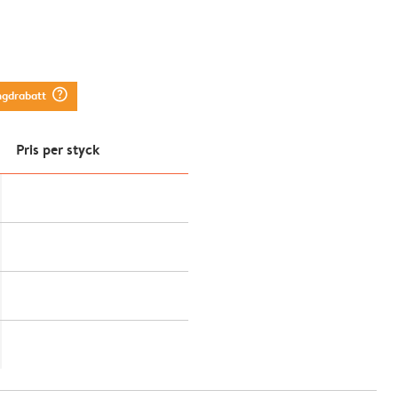
question_mark_circle
ngdrabatt
Pris per styck