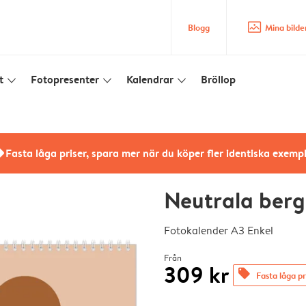
image_placeholder
Blogg
Mina bilde
t
Fotopresenter
Kalendrar
Bröllop
slim_arrow_down
slim_arrow_down
slim_arrow_down
rs
Fasta låga priser, spara mer när du köper fler identiska exemp
Neutrala berg
Fotokalender A3 Enkel
Från
309 kr
offers
Fasta låga pr