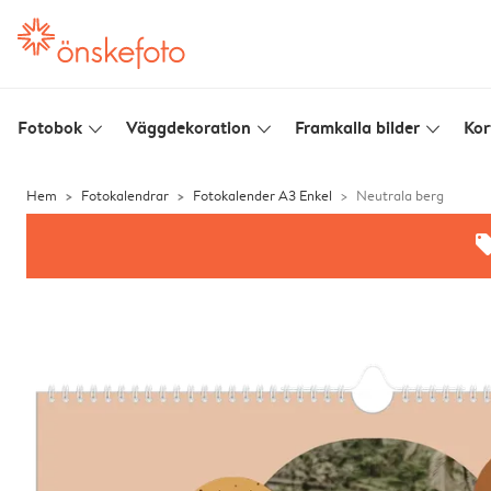
Fotobok
Väggdekoration
Framkalla bilder
Kor
slim_arrow_down
slim_arrow_down
slim_arrow_down
Hem
Fotokalendrar
Fotokalender A3 Enkel
Neutrala berg
offe