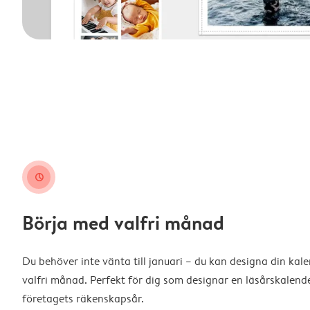
clock
Börja med valfri månad
Du behöver inte vänta till januari – du kan designa din kal
valfri månad. Perfekt för dig som designar en läsårskalende
företagets räkenskapsår.