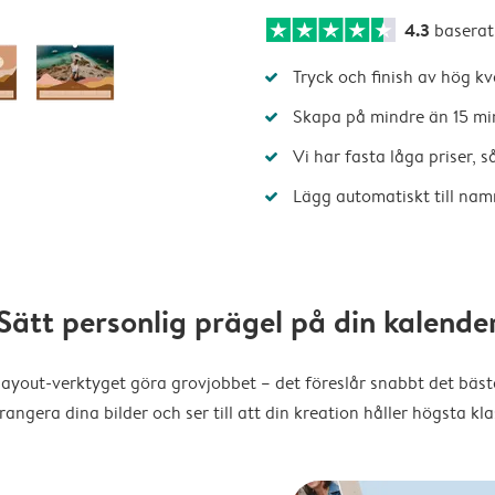
4.3
baserat
Tryck och finish av hög kv
Skapa på mindre än 15 mi
Vi har fasta låga priser, 
Lägg automatiskt till nam
Sätt personlig prägel på din kalende
layout-verktyget göra grovjobbet – det föreslår snabbt det bästa
rangera dina bilder och ser till att din kreation håller högsta kla