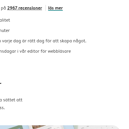
2967 recensioner
läs mer
 på
alitet
nuter
så varje dag är rätt dag för att skapa något.
nsdagar i vår editor för webbläsare
r
 sättet att
ss.