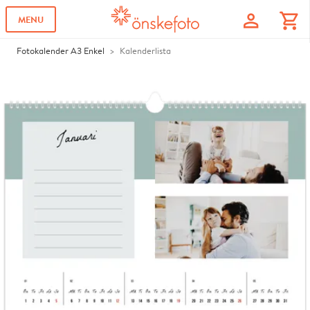
profile
shopping_cart
MENU
Fotokalender A3 Enkel
Kalenderlista