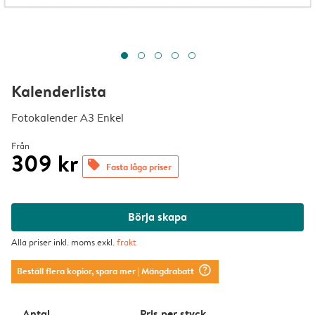
Kalenderlista
Fotokalender A3 Enkel
Från
309 kr
offers
Fasta låga priser
Börja skapa
Alla priser inkl. moms exkl.
frakt
question_mark_circle
Beställ flera kopior, spara mer
| Mängdrabatt
Antal
Pris per styck