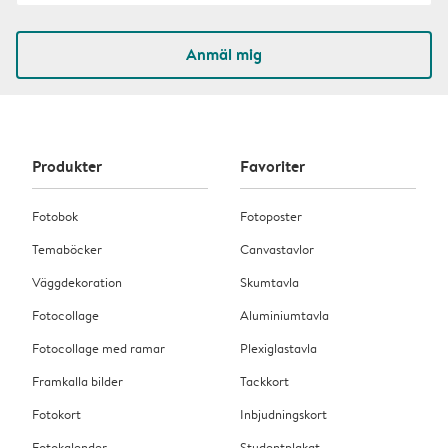
Anmäl mig
Produkter
Favoriter
Fotobok
Fotoposter
Temaböcker
Canvastavlor
Väggdekoration
Skumtavla
Fotocollage
Aluminiumtavla
Fotocollage med ramar
Plexiglastavla
Framkalla bilder
Tackkort
Fotokort
Inbjudningskort
Fotokalender
Studentplakat