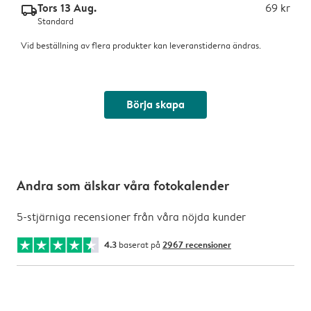
Tors 13 Aug.
69 kr
delivery_standard_v2
Standard
Vid beställning av flera produkter kan leveranstiderna ändras.
Börja skapa
Andra som älskar våra fotokalender
5-stjärniga recensioner från våra nöjda kunder
4.3
baserat på
2967 recensioner