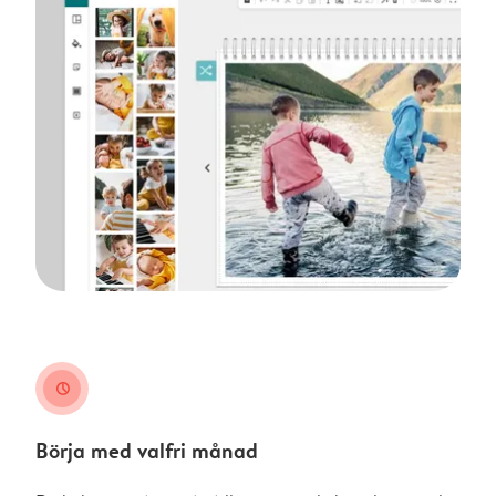
clock
Börja med valfri månad