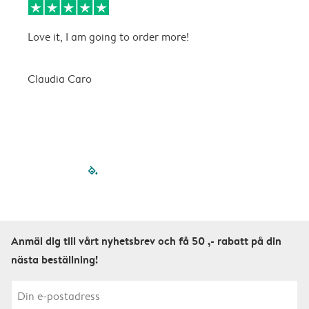
Love it, I am going to order more!
H
Claudia Caro
E
filled-pagination
outlined-paginatio
outlined-paginat
outlined-pagin
outlined-pag
outlined-p
Anmäl dig till vårt nyhetsbrev och få 50 ,- rabatt på din
nästa beställning!