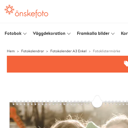
Fotobok
Väggdekoration
Framkalla bilder
Kor
slim_arrow_down
slim_arrow_down
slim_arrow_down
Hem
Fotokalendrar
Fotokalender A3 Enkel
Fotoklistermärke
offe