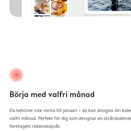
clock
Börja med valfri månad
Du behöver inte vänta till januari – du kan designa din kal
valfri månad. Perfekt för dig som designar en läsårskalende
företagets räkenskapsår.