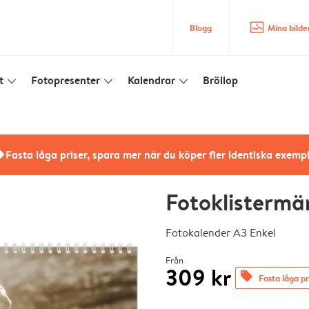
image_placeholder
Blogg
Mina bilde
t
Fotopresenter
Kalendrar
Bröllop
slim_arrow_down
slim_arrow_down
slim_arrow_down
rs
Fasta låga priser, spara mer när du köper fler identiska exemp
Fotoklistermä
Fotokalender A3 Enkel
Från
309 kr
offers
Fasta låga pr