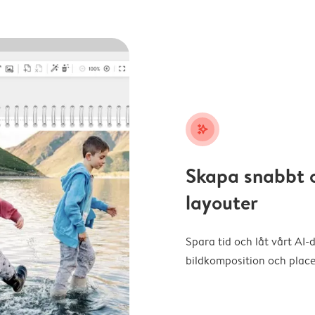
stars_plus
Skapa snabbt 
layouter
Spara tid och låt vårt AI-
bildkomposition och placer