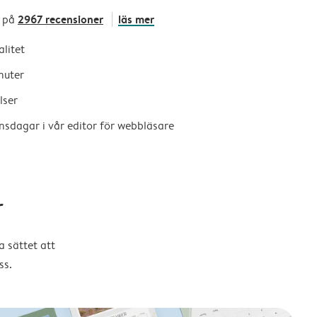
2967 recensioner
läs mer
 på
alitet
nuter
lser
nsdagar i vår editor för webbläsare
r
 sättet att
ss.