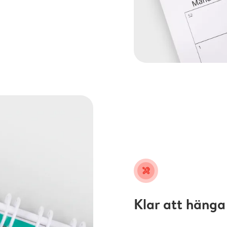
tools
Klar att hänga