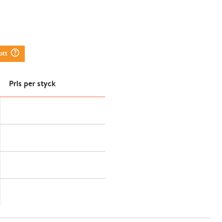
question_mark_circle
att
Pris per styck