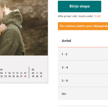
Börja skapa
Alla priser inkl. moms exkl.
frakt
Fler minnen, bättre pris
| Mängdrab
Antal
1 - 2
3 - 4
5 - 9
10+