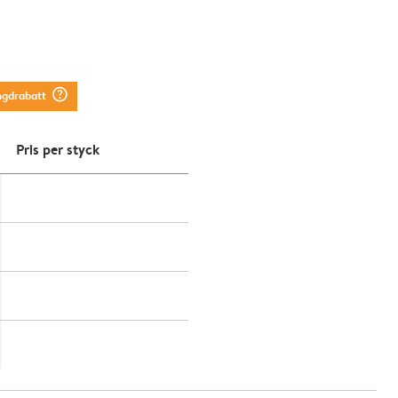
question_mark_circle
ngdrabatt
Pris per styck