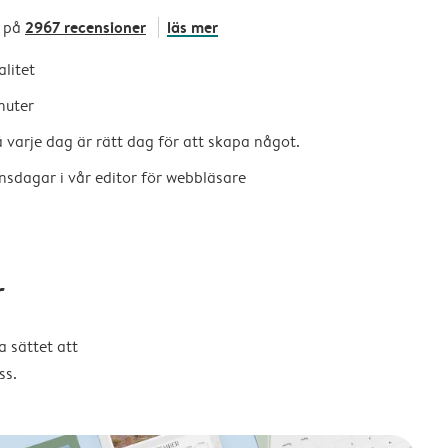
2967 recensioner
läs mer
 på
alitet
nuter
så varje dag är rätt dag för att skapa något.
nsdagar i vår editor för webbläsare
r
 sättet att
ss.