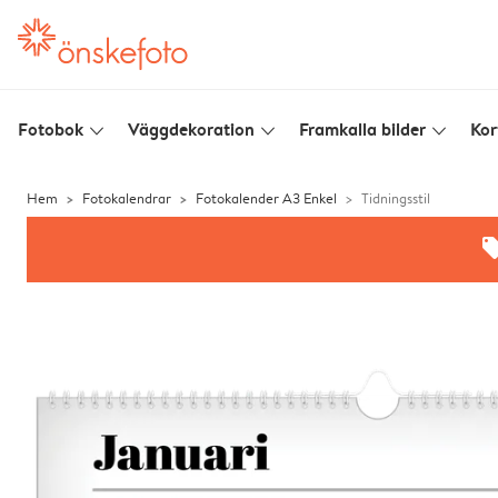
Fotobok
Väggdekoration
Framkalla bilder
Kor
slim_arrow_down
slim_arrow_down
slim_arrow_down
Hem
Fotokalendrar
Fotokalender A3 Enkel
Tidningsstil
offe