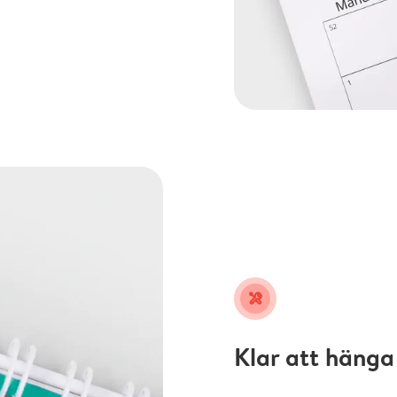
tools
Klar att hänga