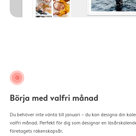
clock
Börja med valfri månad
Du behöver inte vänta till januari – du kan designa din kal
valfri månad. Perfekt för dig som designar en läsårskalende
företagets räkenskapsår.