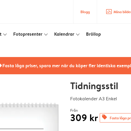
image_placeholder
Blogg
Mina bilde
t
Fotopresenter
Kalendrar
Bröllop
slim_arrow_down
slim_arrow_down
slim_arrow_down
rs
Fasta låga priser, spara mer när du köper fler identiska exemp
Tidningsstil
Fotokalender A3 Enkel
Från
309 kr
offers
Fasta låga pr