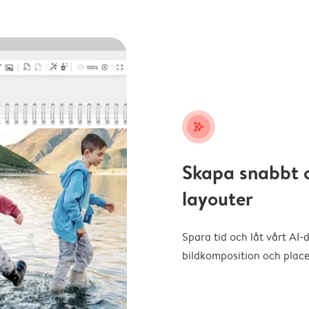
stars_plus
Skapa snabbt 
layouter
Spara tid och låt vårt AI-
bildkomposition och placer