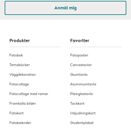
Anmäl mig
Produkter
Favoriter
Fotobok
Fotoposter
Temaböcker
Canvastavlor
Väggdekoration
Skumtavla
Fotocollage
Aluminiumtavla
Fotocollage med ramar
Plexiglastavla
Framkalla bilder
Tackkort
Fotokort
Inbjudningskort
Fotokalender
Studentplakat