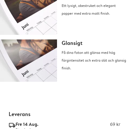
Ett lyxigt, obestruket och elegant
papper med extra matt finish.
Glansigt
Få dina foton att glänsa med hög
färgintensitet och extra slät och glansig
finish.
Leverans
Fre 14 Aug.
69 kr
delivery_standard_v2