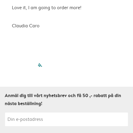
Love it, I am going to order more!
H
Claudia Caro
E
filled-pagination
outlined-paginatio
outlined-paginat
outlined-pagin
outlined-pag
outlined-p
Anmäl dig till vårt nyhetsbrev och få 50 ,- rabatt på din
nästa beställning!