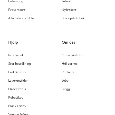
Fotomugg
Julkort
Presentkort
Nyårskort
Alla fotoprodukter
Bröllopsfotobok
Hjälp
Om oss
Prisöversikt
Om önskefoto
Stor beställning
Hållbarhet
Fraktkostnad
Partners
Leveranstider
Jobb
Orderstatus
Blogg
Rabattkod
Black Friday
Vanliga frågor