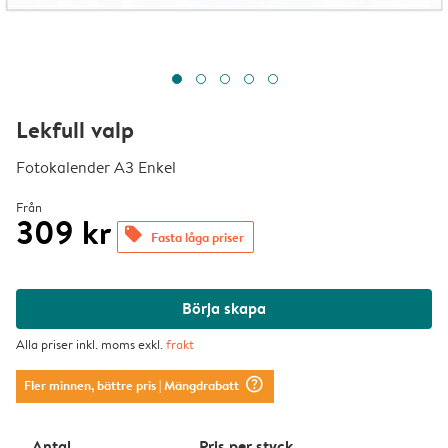
Lekfull valp
Fotokalender A3 Enkel
Från
309 kr
offers
Fasta låga priser
Börja skapa
Alla priser inkl. moms exkl.
frakt
question_mark_circle
Fler minnen, bättre pris
| Mängdrabatt
Antal
Pris per styck