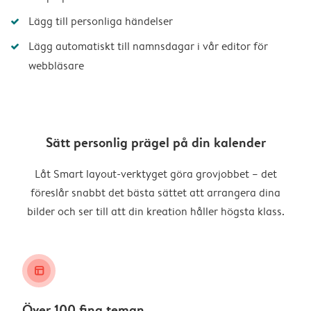
Lägg till personliga händelser
Lägg automatiskt till namnsdagar i vår editor för
webbläsare
Sätt personlig prägel på din kalender
Låt Smart layout-verktyget göra grovjobbet – det
föreslår snabbt det bästa sättet att arrangera dina
bilder och ser till att din kreation håller högsta klass.
layout_alt
Över 100 fina teman