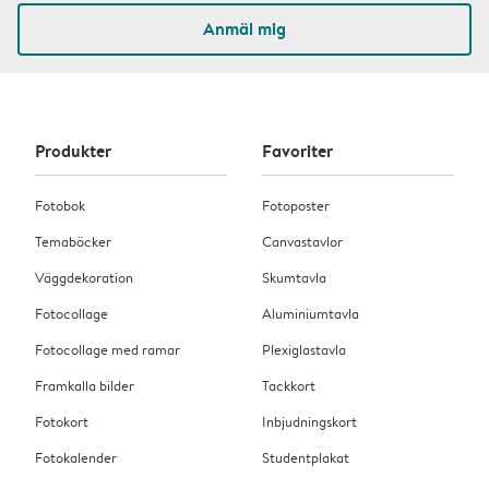
Anmäl mig
Produkter
Favoriter
Fotobok
Fotoposter
Temaböcker
Canvastavlor
Väggdekoration
Skumtavla
Fotocollage
Aluminiumtavla
Fotocollage med ramar
Plexiglastavla
Framkalla bilder
Tackkort
Fotokort
Inbjudningskort
Fotokalender
Studentplakat