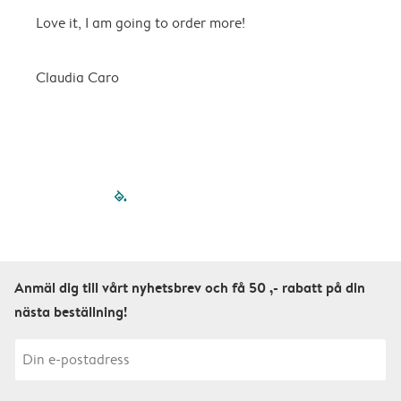
Love it, I am going to order more!
H
Claudia Caro
E
filled-pagination
outlined-paginatio
outlined-paginat
outlined-pagin
outlined-pag
outlined-p
Anmäl dig till vårt nyhetsbrev och få 50 ,- rabatt på din
nästa beställning!