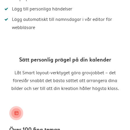
Lägg till personliga händelser
Lägg automatiskt till namnsdagar i vår editor för
webbläsare
Sätt personlig prägel på din kalender
Låt Smart layout-verktyget göra grovjobbet – det
föreslår snabbt det bästa sättet att arrangera dina
bilder och ser till att din kreation håller högsta klass.
layout_alt
Över 100 fina teman