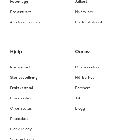
Fotomugg
Julkort
Presentkort
Nyårskort
Alla fotoprodukter
Bröllopsfotobok
Hjälp
Om oss
Prisöversikt
Om önskefoto
Stor beställning
Hållbarhet
Fraktkostnad
Partners
Leveranstider
Jobb
Orderstatus
Blogg
Rabattkod
Black Friday
Vanliga frågor