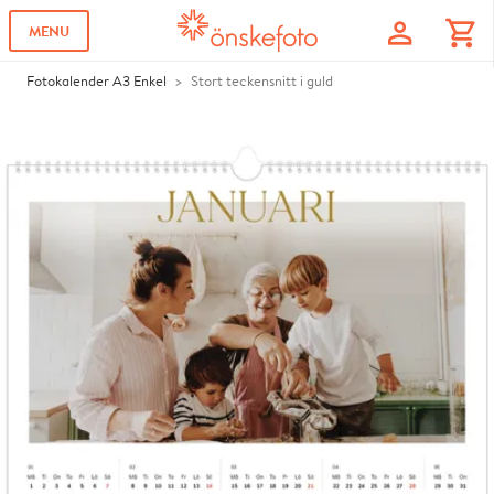
profile
shopping_cart
MENU
Fotokalender A3 Enkel
Stort teckensnitt i guld