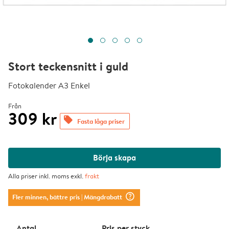
Stort teckensnitt i guld
Fotokalender A3 Enkel
Från
309 kr
offers
Fasta låga priser
Börja skapa
Alla priser inkl. moms exkl.
frakt
question_mark_circle
Fler minnen, bättre pris
| Mängdrabatt
Antal
Pris per styck