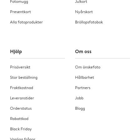
Fotomugg
Julkort
Presentkort
Nyårskort
Alla fotoprodukter
Bröllopsfotobok
Hjälp
Om oss
Prisöversikt
Om önskefoto
Stor beställning
Hållbarhet
Fraktkostnad
Partners
Leveranstider
Jobb
Orderstatus
Blogg
Rabattkod
Black Friday
Vanliga frågor