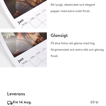
Ett lyxigt, obestruket och elegant
papper med extra matt finish.
Glansigt
Få dina foton att glänsa med hög
färgintensitet och extra slät och glansig
finish.
Leverans
Fre 14 Aug.
69 kr
delivery_standard_v2