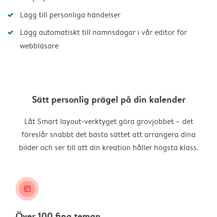
Lägg till personliga händelser
Lägg automatiskt till namnsdagar i vår editor för
webbläsare
Sätt personlig prägel på din kalender
Låt Smart layout-verktyget göra grovjobbet – det
föreslår snabbt det bästa sättet att arrangera dina
bilder och ser till att din kreation håller högsta klass.
layout_alt
Över 100 fina teman