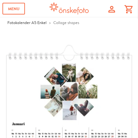
profile
shopping_cart
MENU
Fotokalender A5 Enkel
Collage shapes