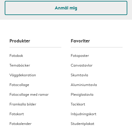
Anmäl mig
Produkter
Favoriter
Fotobok
Fotoposter
Temaböcker
Canvastavlor
Väggdekoration
Skumtavla
Fotocollage
Aluminiumtavla
Fotocollage med ramar
Plexiglastavla
Framkalla bilder
Tackkort
Fotokort
Inbjudningskort
Fotokalender
Studentplakat