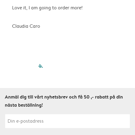
Love it, I am going to order more!
H
Claudia Caro
E
filled-pagination
outlined-paginatio
outlined-paginat
outlined-pagin
outlined-pag
outlined-p
Anmäl dig till vårt nyhetsbrev och få 50 ,- rabatt på din
nästa beställning!