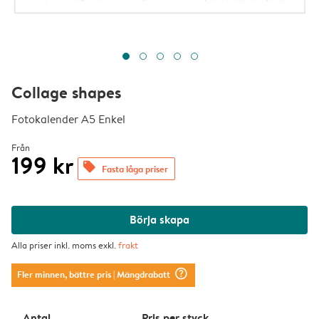
Collage shapes
Fotokalender A5 Enkel
Från
199 kr
offers
Fasta låga priser
Börja skapa
Alla priser inkl. moms exkl.
frakt
question_mark_circle
Fler minnen, bättre pris
| Mängdrabatt
Antal
Pris per styck