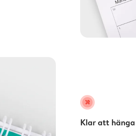
tools
Klar att hänga