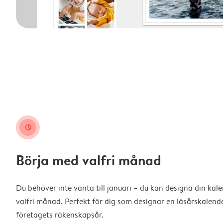
clock
Börja med valfri månad
Du behöver inte vänta till januari – du kan designa din kal
valfri månad. Perfekt för dig som designar en läsårskalende
företagets räkenskapsår.