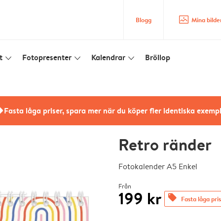
image_placeholder
Blogg
Mina bilde
t
Fotopresenter
Kalendrar
Bröllop
slim_arrow_down
slim_arrow_down
slim_arrow_down
rs
Fasta låga priser, spara mer när du köper fler identiska exemp
Retro ränder
Fotokalender A5 Enkel
Från
199 kr
offers
Fasta låga pri