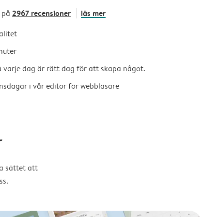
2967 recensioner
läs mer
 på
alitet
nuter
så varje dag är rätt dag för att skapa något.
nsdagar i vår editor för webbläsare
r
 sättet att
ss.