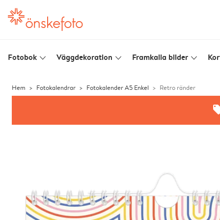
Fotobok
Väggdekoration
Framkalla bilder
Kor
slim_arrow_down
slim_arrow_down
slim_arrow_down
Hem
Fotokalendrar
Fotokalender A5 Enkel
Retro ränder
offe