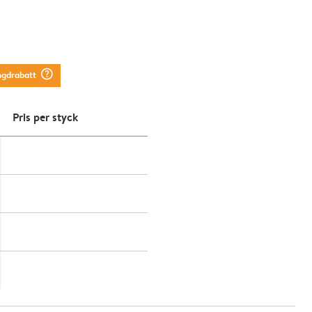
question_mark_circle
ngdrabatt
Pris per styck