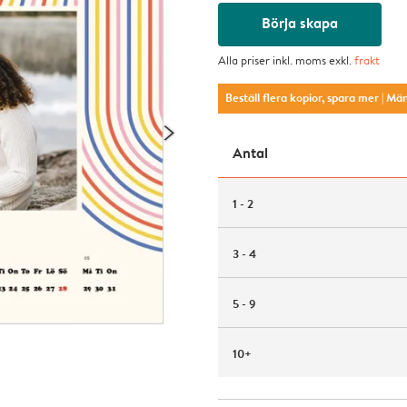
Börja skapa
Alla priser inkl. moms exkl.
frakt
Beställ flera kopior, spara mer
| Mä
Antal
1 - 2
3 - 4
5 - 9
10+