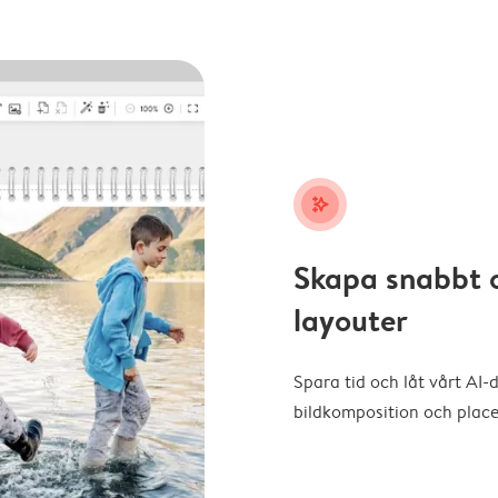
stars_plus
Skapa snabbt 
layouter
Spara tid och låt vårt AI-
bildkomposition och placer