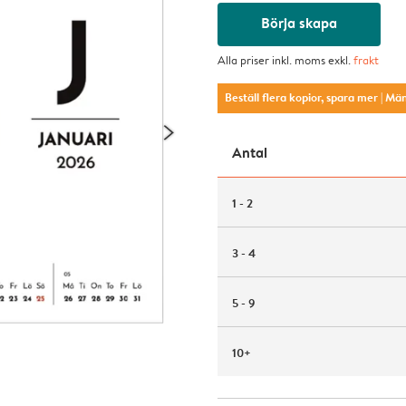
Börja skapa
Alla priser inkl. moms exkl.
frakt
Beställ flera kopior, spara mer
| Mä
Antal
1 - 2
3 - 4
5 - 9
10+