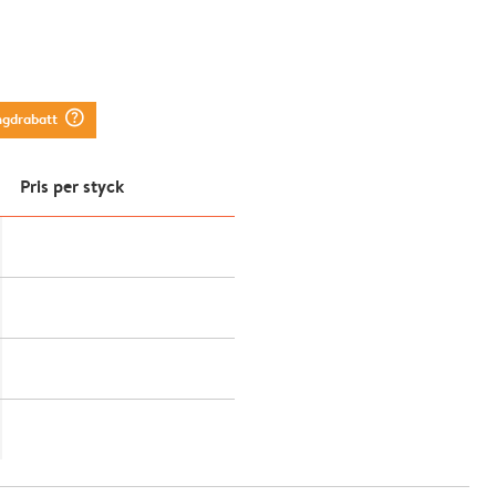
question_mark_circle
ngdrabatt
Pris per styck