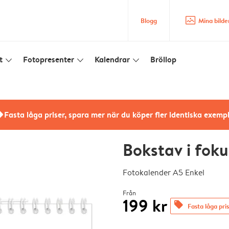
image_placeholder
Blogg
Mina bilde
t
Fotopresenter
Kalendrar
Bröllop
slim_arrow_down
slim_arrow_down
slim_arrow_down
rs
Fasta låga priser, spara mer när du köper fler identiska exemp
Bokstav i foku
Fotokalender A5 Enkel
Från
199 kr
offers
Fasta låga pri