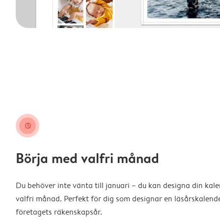
clock
Börja med valfri månad
Du behöver inte vänta till januari – du kan designa din kal
valfri månad. Perfekt för dig som designar en läsårskalende
företagets räkenskapsår.