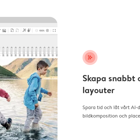
stars_plus
Skapa snabbt 
layouter
Spara tid och låt vårt AI-
bildkomposition och placer