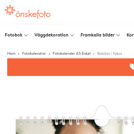
Fotobok
Väggdekoration
Framkalla bilder
Kor
slim_arrow_down
slim_arrow_down
slim_arrow_down
Hem
Fotokalendrar
Fotokalender A5 Enkel
Bokstav i fokus
offe