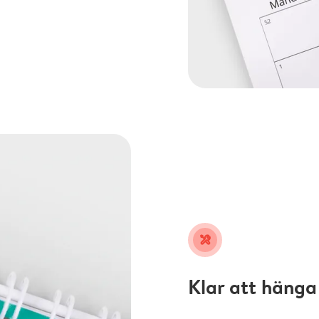
tools
Klar att hänga