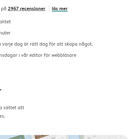
2967 recensioner
läs mer
 på
alitet
nuter
så varje dag är rätt dag för att skapa något.
nsdagar i vår editor för webbläsare
r
 sättet att
ss.