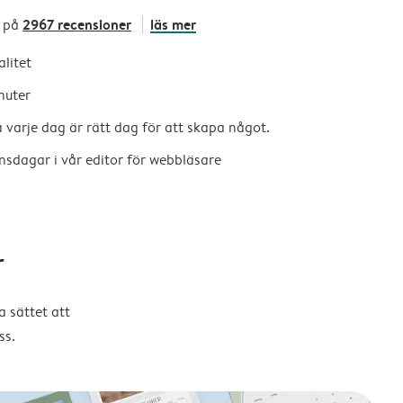
2967 recensioner
läs mer
 på
alitet
nuter
så varje dag är rätt dag för att skapa något.
nsdagar i vår editor för webbläsare
r
 sättet att
ss.