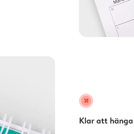
tools
Klar att hänga