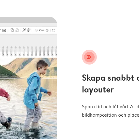
stars_plus
Skapa snabbt 
layouter
Spara tid och låt vårt AI-
bildkomposition och placer