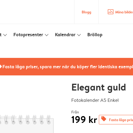
image_placeholder
Blogg
Mina bilde
t
Fotopresenter
Kalendrar
Bröllop
slim_arrow_down
slim_arrow_down
slim_arrow_down
rs
Fasta låga priser, spara mer när du köper fler identiska exemp
Elegant guld
Fotokalender A5 Enkel
Från
199 kr
offers
Fasta låga pri