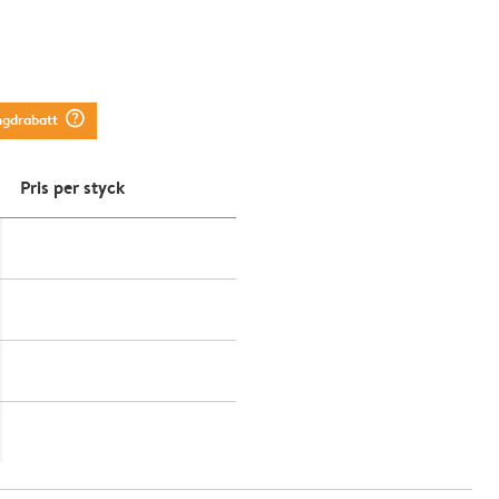
question_mark_circle
ngdrabatt
Pris per styck