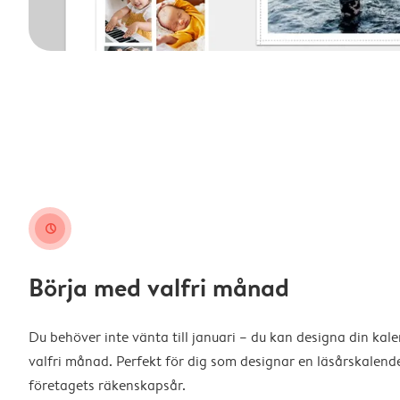
clock
Börja med valfri månad
Du behöver inte vänta till januari – du kan designa din kal
valfri månad. Perfekt för dig som designar en läsårskalende
företagets räkenskapsår.