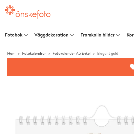
Fotobok
Väggdekoration
Framkalla bilder
Kor
slim_arrow_down
slim_arrow_down
slim_arrow_down
Hem
Fotokalendrar
Fotokalender A5 Enkel
Elegant guld
offe