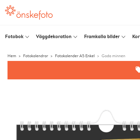
Fotobok
Väggdekoration
Framkalla bilder
Kor
slim_arrow_down
slim_arrow_down
slim_arrow_down
Hem
Fotokalendrar
Fotokalender A5 Enkel
Goda minnen
offe