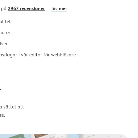
2967 recensioner
läs mer
 på
alitet
nuter
lser
nsdagar i vår editor för webbläsare
r
 sättet att
ss.