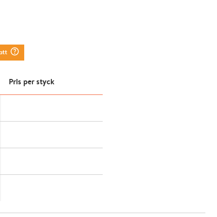
question_mark_circle
att
Pris per styck