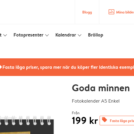
image_placeholder
Blogg
Mina bilde
t
Fotopresenter
Kalendrar
Bröllop
slim_arrow_down
slim_arrow_down
slim_arrow_down
rs
Fasta låga priser, spara mer när du köper fler identiska exemp
Goda minnen
Fotokalender A5 Enkel
Från
199 kr
offers
Fasta låga pri