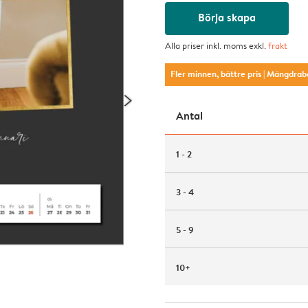
Börja skapa
Alla priser inkl. moms exkl.
frakt
Fler minnen, bättre pris
| Mängdrab
Antal
1 - 2
3 - 4
5 - 9
10+