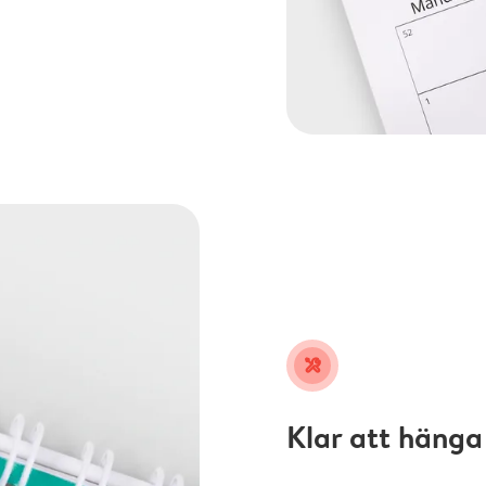
tools
Klar att hänga