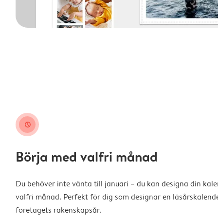
clock
Börja med valfri månad
Du behöver inte vänta till januari – du kan designa din kal
valfri månad. Perfekt för dig som designar en läsårskalende
företagets räkenskapsår.