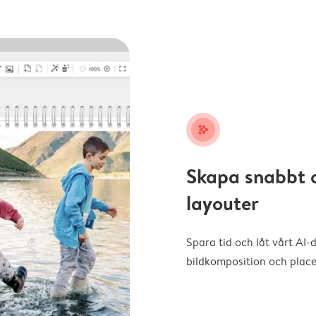
stars_plus
Skapa snabbt 
layouter
Spara tid och låt vårt AI-
bildkomposition och placer