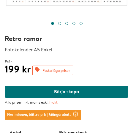
Retro ramar
Fotokalender A5 Enkel
Från
199 kr
offers
Fasta låga priser
Börja skapa
Alla priser inkl. moms exkl.
frakt
question_mark_circle
Fler minnen, bättre pris
| Mängdrabatt
Antal
Pris per styck