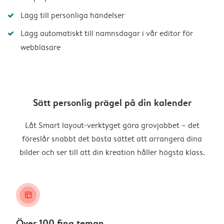
Lägg till personliga händelser
Lägg automatiskt till namnsdagar i vår editor för
webbläsare
Sätt personlig prägel på din kalender
Låt Smart layout-verktyget göra grovjobbet – det
föreslår snabbt det bästa sättet att arrangera dina
bilder och ser till att din kreation håller högsta klass.
layout_alt
Över 100 fina teman