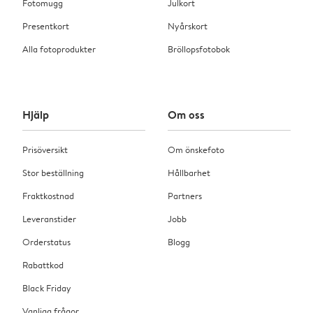
Fotomugg
Julkort
Presentkort
Nyårskort
Alla fotoprodukter
Bröllopsfotobok
Hjälp
Om oss
Prisöversikt
Om önskefoto
Stor beställning
Hållbarhet
Fraktkostnad
Partners
Leveranstider
Jobb
Orderstatus
Blogg
Rabattkod
Black Friday
Vanliga frågor