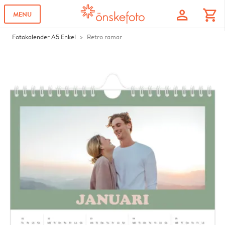
profile
shopping_cart
MENU
Fotokalender A5 Enkel
Retro ramar