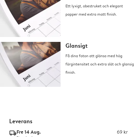
Ett lyxigt, obestruket och elegant
papper med extra matt finish.
Glansigt
Få dina foton att glänsa med hög
färgintensitet och extra slät och glansig
finish.
Leverans
Fre 14 Aug.
69 kr
delivery_standard_v2