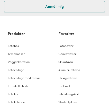
Anmäl mig
Produkter
Favoriter
Fotobok
Fotoposter
Temaböcker
Canvastavlor
Väggdekoration
Skumtavla
Fotocollage
Aluminiumtavla
Fotocollage med ramar
Plexiglastavla
Framkalla bilder
Tackkort
Fotokort
Inbjudningskort
Fotokalender
Studentplakat