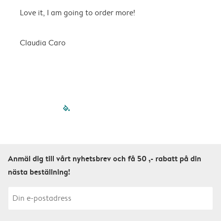
Love it, I am going to order more!
H
Claudia Caro
E
filled-pagination
outlined-paginatio
outlined-paginat
outlined-pagin
outlined-pag
outlined-p
Anmäl dig till vårt nyhetsbrev och få 50 ,- rabatt på din
nästa beställning!