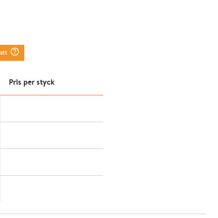
question_mark_circle
att
Pris per styck