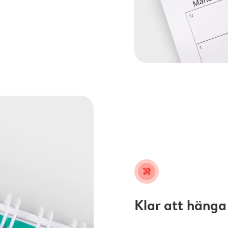
tools
Klar att hänga