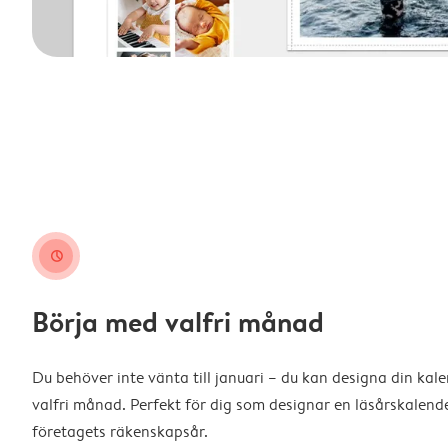
clock
Börja med valfri månad
Du behöver inte vänta till januari – du kan designa din kal
valfri månad. Perfekt för dig som designar en läsårskalende
företagets räkenskapsår.