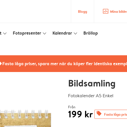
image_placeholder
Blogg
Mina bilde
t
Fotopresenter
Kalendrar
Bröllop
slim_arrow_down
slim_arrow_down
slim_arrow_down
rs
Fasta låga priser, spara mer när du köper fler identiska exemp
Bildsamling
Fotokalender A5 Enkel
Från
199 kr
offers
Fasta låga pri