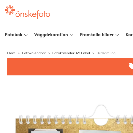
Fotobok
Väggdekoration
Framkalla bilder
Kor
slim_arrow_down
slim_arrow_down
slim_arrow_down
Hem
Fotokalendrar
Fotokalender A5 Enkel
Bildsamling
offe