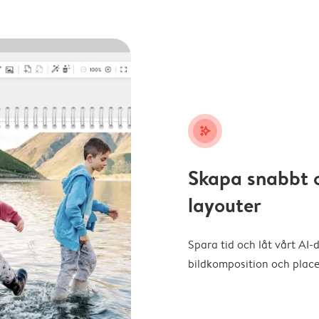
stars_plus
Skapa snabbt 
layouter
Spara tid och låt vårt AI-
bildkomposition och placer