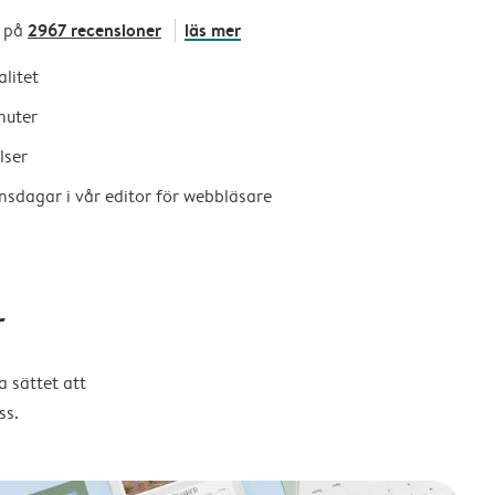
2967 recensioner
läs mer
 på
alitet
nuter
lser
nsdagar i vår editor för webbläsare
r
 sättet att
ss.