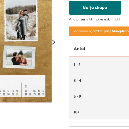
Börja skapa
Alla priser inkl. moms exkl.
frakt
Fler minnen, bättre pris
| Mängdrab
Antal
1 - 2
3 - 4
5 - 9
10+