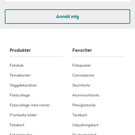
Anmäl mig
Produkter
Favoriter
Fotobok
Fotoposter
Temaböcker
Canvastavlor
Väggdekoration
Skumtavla
Fotocollage
Aluminiumtavla
Fotocollage med ramar
Plexiglastavla
Framkalla bilder
Tackkort
Fotokort
Inbjudningskort
Fotokalender
Studentplakat