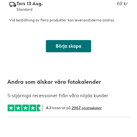
Tors 13 Aug.
69 kr
delivery_standard_v2
Standard
Vid beställning av flera produkter kan leveranstiderna ändras.
Börja skapa
Andra som älskar våra fotokalender
5-stjärniga recensioner från våra nöjda kunder
4.3
baserat på
2967 recensioner