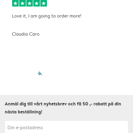
Love it, I am going to order more!
H
Claudia Caro
E
filled-pagination
outlined-paginatio
outlined-paginat
outlined-pagin
outlined-pag
outlined-p
Anmäl dig till vårt nyhetsbrev och få 50 ,- rabatt på din
nästa beställning!