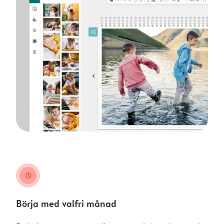
clock
Börja med valfri månad