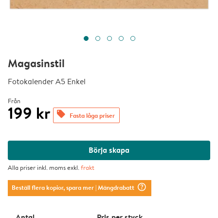
Magasinstil
Fotokalender A5 Enkel
Från
199 kr
offers
Fasta låga priser
Börja skapa
Alla priser inkl. moms exkl.
frakt
question_mark_circle
Beställ flera kopior, spara mer
| Mängdrabatt
Antal
Pris per styck