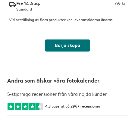
Fre 14 Aug.
69 kr
delivery_standard_v2
Standard
Vid beställning av flera produkter kan leveranstiderna ändras.
Börja skapa
Andra som älskar våra fotokalender
5-stjärniga recensioner från våra nöjda kunder
4.3
baserat på
2967 recensioner