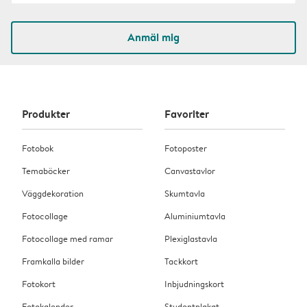
Anmäl mig
Produkter
Favoriter
Fotobok
Fotoposter
Temaböcker
Canvastavlor
Väggdekoration
Skumtavla
Fotocollage
Aluminiumtavla
Fotocollage med ramar
Plexiglastavla
Framkalla bilder
Tackkort
Fotokort
Inbjudningskort
Fotokalender
Studentplakat