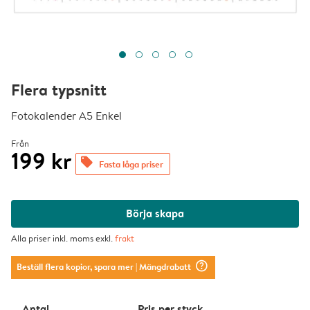
Flera typsnitt
Fotokalender A5 Enkel
Från
199 kr
offers
Fasta låga priser
Börja skapa
Alla priser inkl. moms exkl.
frakt
question_mark_circle
Beställ flera kopior, spara mer
| Mängdrabatt
Antal
Pris per styck