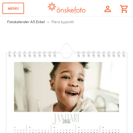
profile
shopping_cart
MENU
Fotokalender A5 Enkel
Flera typsnitt