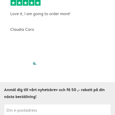
Love it, I am going to order more!
H
Claudia Caro
E
filled-pagination
outlined-paginatio
outlined-paginat
outlined-pagin
outlined-pag
outlined-p
Anmäl dig till vårt nyhetsbrev och få 50 ,- rabatt på din
nästa beställning!