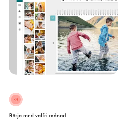
clock
Börja med valfri månad