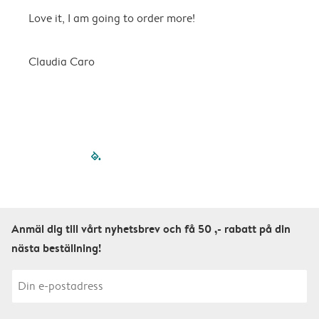
Love it, I am going to order more!
H
Claudia Caro
E
filled-pagination
outlined-paginatio
outlined-paginat
outlined-pagin
outlined-pag
outlined-p
Anmäl dig till vårt nyhetsbrev och få 50 ,- rabatt på din
nästa beställning!