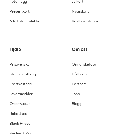
Fotomugg
Julkort
Presentkort
Nyårskort
Alla fotoprodukter
Bröllopsfotobok
Hjälp
Om oss
Prisöversikt
Om önskefoto
Stor beställning
Hållbarhet
Fraktkostnad
Partners
Leveranstider
Jobb
Orderstatus
Blogg
Rabattkod
Black Friday
Vanliga frågor