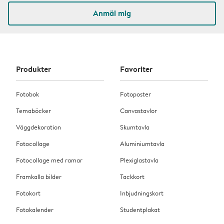
Anmäl mig
Produkter
Favoriter
Fotobok
Fotoposter
Temaböcker
Canvastavlor
Väggdekoration
Skumtavla
Fotocollage
Aluminiumtavla
Fotocollage med ramar
Plexiglastavla
Framkalla bilder
Tackkort
Fotokort
Inbjudningskort
Fotokalender
Studentplakat