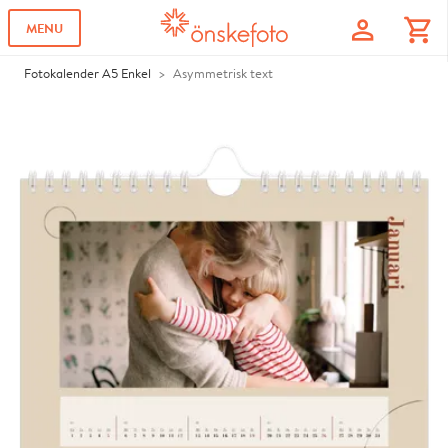
profile
shopping_cart
MENU
Fotokalender A5 Enkel
Asymmetrisk text