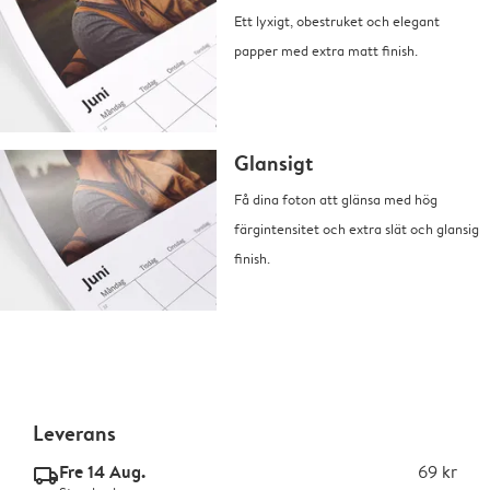
Ett lyxigt, obestruket och elegant
papper med extra matt finish.
Glansigt
Få dina foton att glänsa med hög
färgintensitet och extra slät och glansig
finish.
Leverans
Fre 14 Aug.
69 kr
delivery_standard_v2