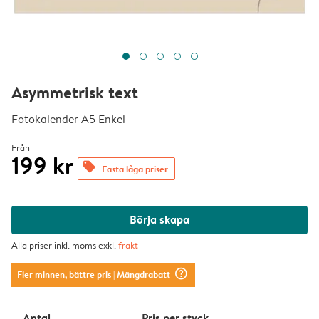
Asymmetrisk text
Fotokalender A5 Enkel
Från
199 kr
offers
Fasta låga priser
Börja skapa
Alla priser inkl. moms exkl.
frakt
question_mark_circle
Fler minnen, bättre pris
| Mängdrabatt
Antal
Pris per styck