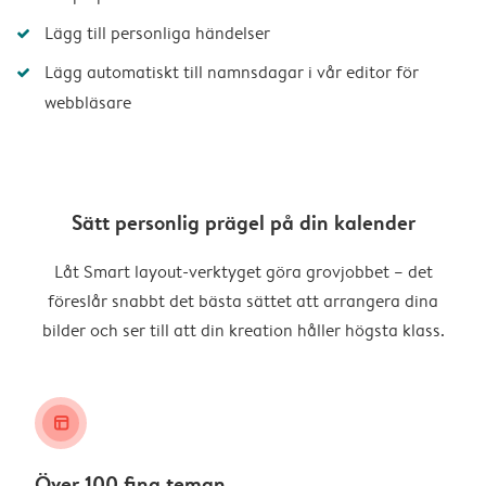
Lägg till personliga händelser
Lägg automatiskt till namnsdagar i vår editor för
webbläsare
Sätt personlig prägel på din kalender
Låt Smart layout-verktyget göra grovjobbet – det
föreslår snabbt det bästa sättet att arrangera dina
bilder och ser till att din kreation håller högsta klass.
layout_alt
Över 100 fina teman