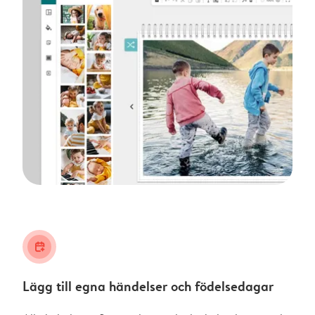
calendar_plus
Lägg till egna händelser och födelsedagar