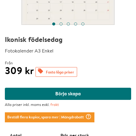
Ikonisk födelsedag
Fotokalender A3 Enkel
Från
309 kr
offers
Fasta låga priser
Börja skapa
Alla priser inkl. moms exkl.
frakt
question_mark_circle
Beställ flera kopior, spara mer
| Mängdrabatt
Antal
Pris per styck