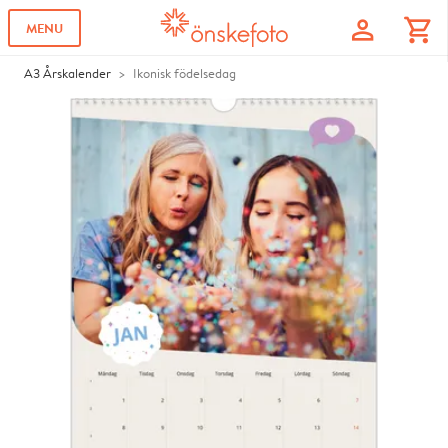
profile
shopping_cart
MENU
A3 Årskalender
Ikonisk födelsedag