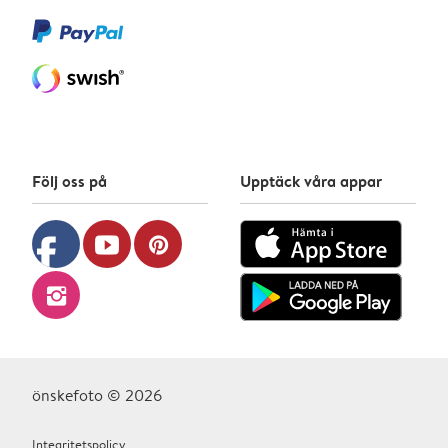
Följ oss på
Upptäck våra appar
facebook
youtube
pinterest
instagram
önskefoto © 2026
Integritetspolicy