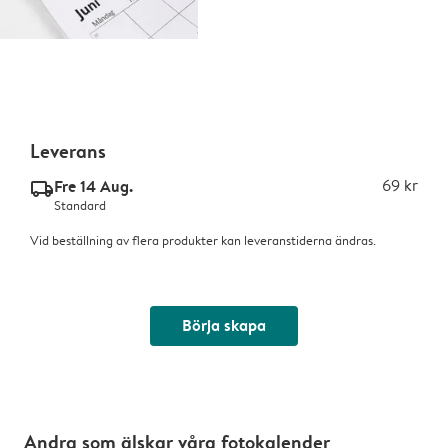
Leverans
Fre 14 Aug.
69 kr
delivery_standard_v2
Standard
Vid beställning av flera produkter kan leveranstiderna ändras.
Börja skapa
Andra som älskar våra fotokalender