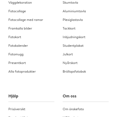
Väggdekoration
Skumtavla
Fotocollage
Aluminiumtavla
Fotocollage med ramar
Plexiglastavla
Framkalla bilder
Tackkort
Fotokort
Inbjudningskort
Fotokalender
Studentplakat
Fotomugg
Julkort
Presentkort
Nyårskort
Alla fotoprodukter
Bröllopsfotobok
Hjälp
Om oss
Prisöversikt
Om önskefoto