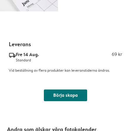
Leverans
Fre 14 Aug.
69 kr
delivery_standard_v2
Standard
Vid beställning av flera produkter kan leveranstiderna ändras.
Börja skapa
Andra som älskar våra fotokalender