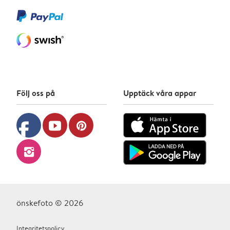
Följ oss på
Upptäck våra appar
facebook
youtube
pinterest
instagram
önskefoto © 2026
Integritetspolicy