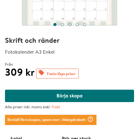
Skrift och ränder
Fotokalender A3 Enkel
Från
309 kr
offers
Fasta låga priser
Börja skapa
Alla priser inkl. moms exkl.
frakt
question_mark_circle
Beställ flera kopior, spara mer
| Mängdrabatt
Antal
Pris per styck