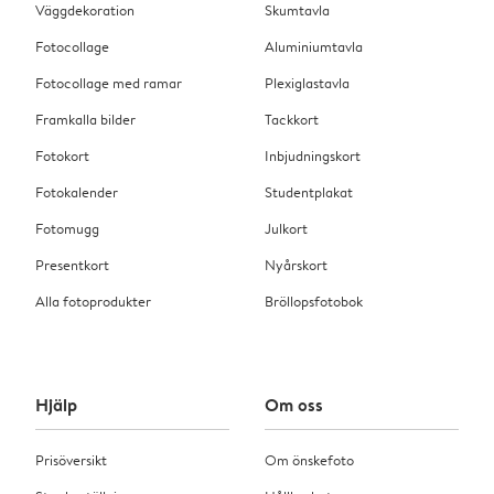
Väggdekoration
Skumtavla
Fotocollage
Aluminiumtavla
Fotocollage med ramar
Plexiglastavla
Framkalla bilder
Tackkort
Fotokort
Inbjudningskort
Fotokalender
Studentplakat
Fotomugg
Julkort
Presentkort
Nyårskort
Alla fotoprodukter
Bröllopsfotobok
Hjälp
Om oss
Prisöversikt
Om önskefoto