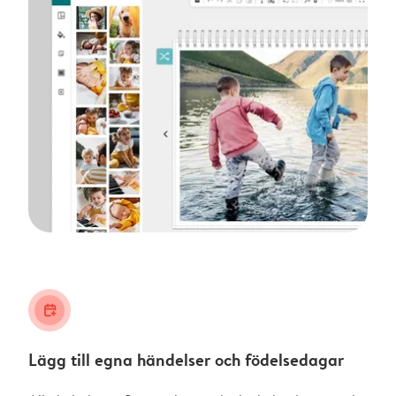
calendar_plus
Lägg till egna händelser och födelsedagar