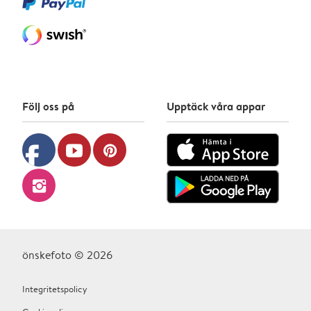
Följ oss på
Upptäck våra appar
facebook
youtube
pinterest
instagram
önskefoto © 2026
Integritetspolicy