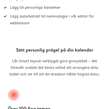
Lägg till personliga händelser
Lägg automatiskt till namnsdagar i vår editor för
webbläsare
Sätt personlig prägel på din kalender
Låt Smart layout-verktyget göra grovjobbet – det
föreslår snabbt det bästa sättet att arrangera dina
bilder och ser till att din kreation håller högsta klass.
layout_alt
Över 100 fina teman