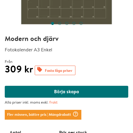
Modern och djärv
Fotokalender A3 Enkel
Från
309 kr
offers
Fasta låga priser
Börja skapa
Alla priser inkl. moms exkl.
frakt
question_mark_circle
Fler minnen, bättre pris
| Mängdrabatt
Antal
Pris per styck