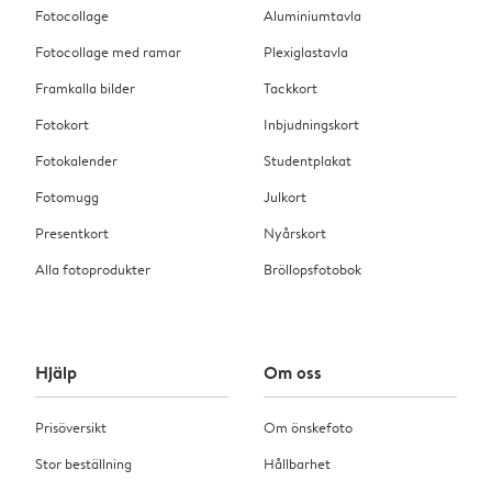
Fotocollage
Aluminiumtavla
Fotocollage med ramar
Plexiglastavla
Framkalla bilder
Tackkort
Fotokort
Inbjudningskort
Fotokalender
Studentplakat
Fotomugg
Julkort
Presentkort
Nyårskort
Alla fotoprodukter
Bröllopsfotobok
Hjälp
Om oss
Prisöversikt
Om önskefoto
Stor beställning
Hållbarhet