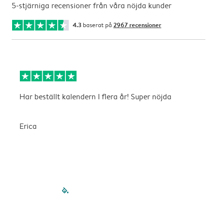
5-stjärniga recensioner från våra nöjda kunder
4.3
baserat på
2967 recensioner
Har beställt kalendern I flera år! Super nöjda
B
b
Erica
A
filled-pagination
outlined-paginatio
outlined-paginat
outlined-pagin
outlined-pag
outlined-p