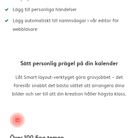
Lägg till personliga händelser
Lägg automatiskt till namnsdagar i vår editor för
webbläsare
Sätt personlig prägel på din kalender
Låt Smart layout-verktyget göra grovjobbet – det
föreslår snabbt det bästa sättet att arrangera dina
bilder och ser till att din kreation håller högsta klass.
layout_alt
Över 100 fina teman