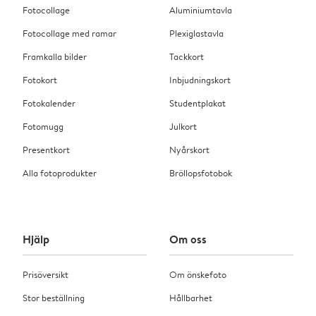
Fotocollage
Aluminiumtavla
Fotocollage med ramar
Plexiglastavla
Framkalla bilder
Tackkort
Fotokort
Inbjudningskort
Fotokalender
Studentplakat
Fotomugg
Julkort
Presentkort
Nyårskort
Alla fotoprodukter
Bröllopsfotobok
Hjälp
Om oss
Prisöversikt
Om önskefoto
Stor beställning
Hållbarhet