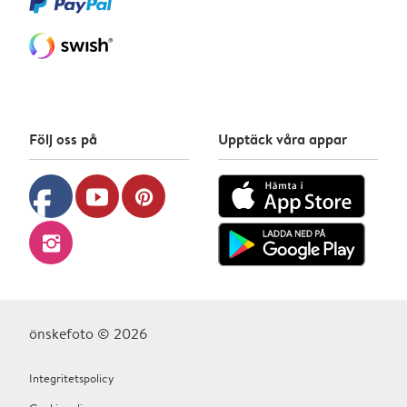
Följ oss på
Upptäck våra appar
facebook
youtube
pinterest
instagram
önskefoto © 2026
Integritetspolicy