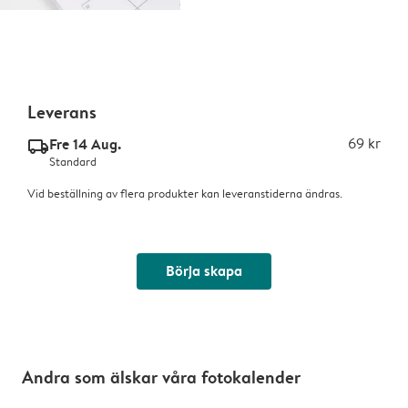
Leverans
Fre 14 Aug.
69 kr
delivery_standard_v2
Standard
Vid beställning av flera produkter kan leveranstiderna ändras.
Börja skapa
Andra som älskar våra fotokalender