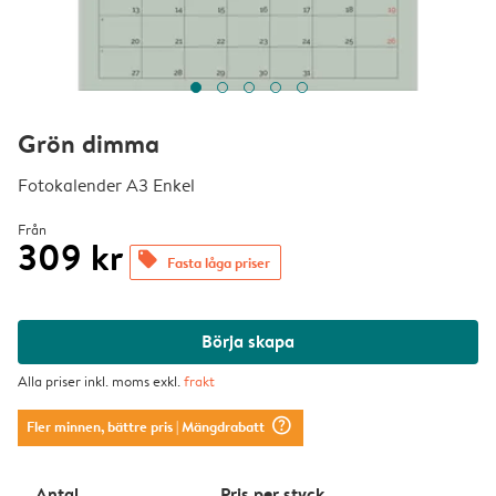
Grön dimma
Fotokalender A3 Enkel
Från
309 kr
offers
Fasta låga priser
Börja skapa
Alla priser inkl. moms exkl.
frakt
question_mark_circle
Fler minnen, bättre pris
| Mängdrabatt
Antal
Pris per styck