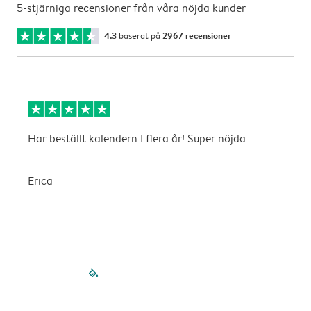
5-stjärniga recensioner från våra nöjda kunder
4.3
baserat på
2967 recensioner
Har beställt kalendern I flera år! Super nöjda
B
b
Erica
A
filled-pagination
outlined-paginatio
outlined-paginat
outlined-pagin
outlined-pag
outlined-p