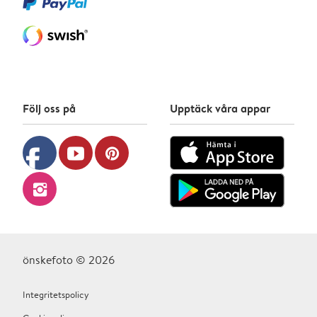
Följ oss på
Upptäck våra appar
facebook
youtube
pinterest
instagram
önskefoto © 2026
Integritetspolicy