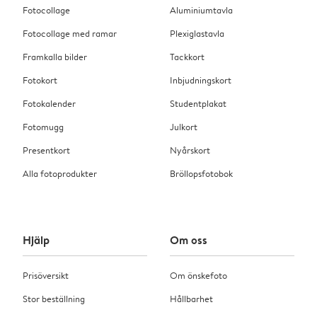
Fotocollage
Aluminiumtavla
Fotocollage med ramar
Plexiglastavla
Framkalla bilder
Tackkort
Fotokort
Inbjudningskort
Fotokalender
Studentplakat
Fotomugg
Julkort
Presentkort
Nyårskort
Alla fotoprodukter
Bröllopsfotobok
Hjälp
Om oss
Prisöversikt
Om önskefoto
Stor beställning
Hållbarhet