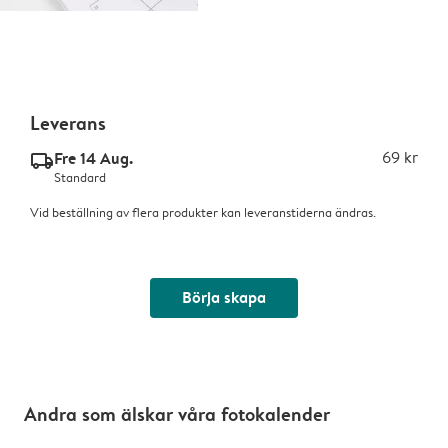
Leverans
Fre 14 Aug.
69 kr
delivery_standard_v2
Standard
Vid beställning av flera produkter kan leveranstiderna ändras.
Börja skapa
Andra som älskar våra fotokalender