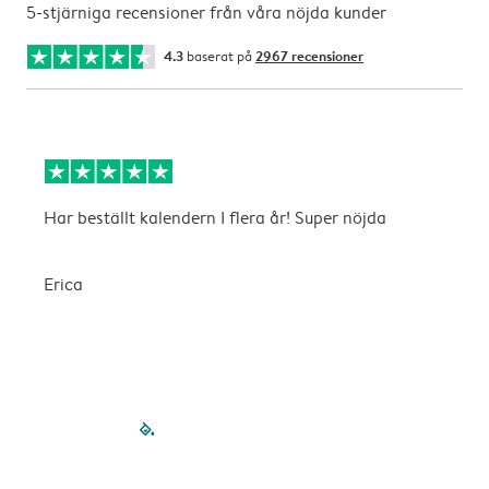
5-stjärniga recensioner från våra nöjda kunder
4.3
baserat på
2967 recensioner
Har beställt kalendern I flera år! Super nöjda
B
b
Erica
A
filled-pagination
outlined-paginatio
outlined-paginat
outlined-pagin
outlined-pag
outlined-p