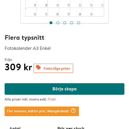
Flera typsnitt
Fotokalender A3 Enkel
Från
309 kr
offers
Fasta låga priser
Börja skapa
Alla priser inkl. moms exkl.
frakt
question_mark_circle
Fler minnen, bättre pris
| Mängdrabatt
Antal
Pris per styck