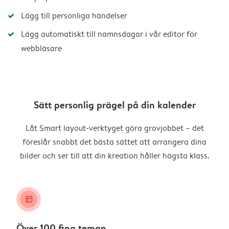
Lägg till personliga händelser
Lägg automatiskt till namnsdagar i vår editor för
webbläsare
Sätt personlig prägel på din kalender
Låt Smart layout-verktyget göra grovjobbet – det
föreslår snabbt det bästa sättet att arrangera dina
bilder och ser till att din kreation håller högsta klass.
layout_alt
Över 100 fina teman