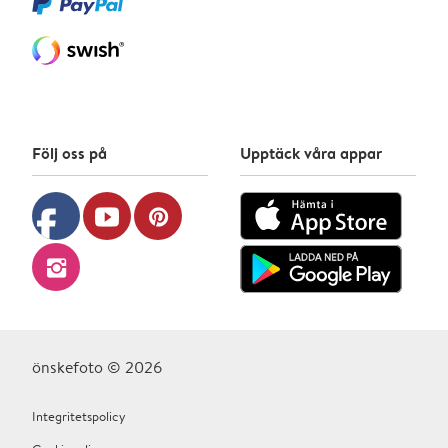
Följ oss på
Upptäck våra appar
facebook
youtube
pinterest
instagram
önskefoto © 2026
Integritetspolicy