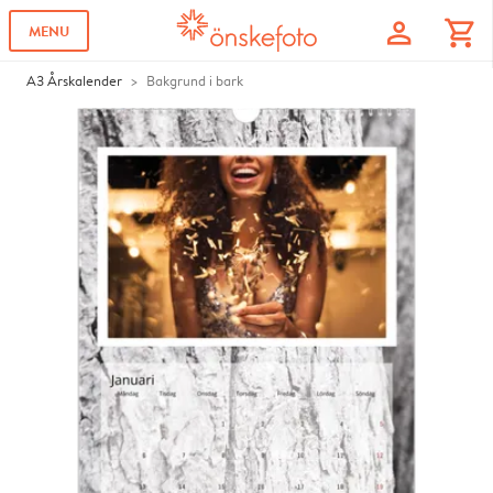
profile
shopping_cart
MENU
A3 Årskalender
Bakgrund i bark