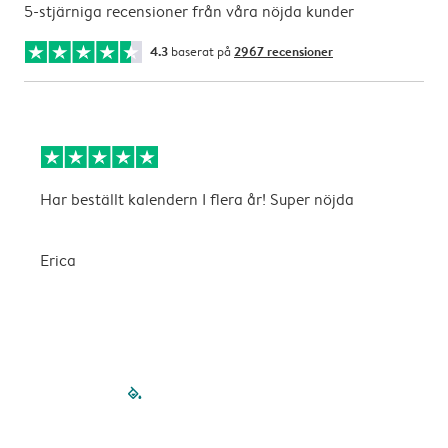
5-stjärniga recensioner från våra nöjda kunder
4.3
baserat på
2967 recensioner
Har beställt kalendern I flera år! Super nöjda
B
b
Erica
A
filled-pagination
outlined-paginatio
outlined-paginat
outlined-pagin
outlined-pag
outlined-p