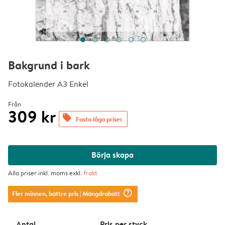
Bakgrund i bark
Fotokalender A3 Enkel
Från
309 kr
offers
Fasta låga priser
Börja skapa
Alla priser inkl. moms exkl.
frakt
question_mark_circle
Fler minnen, bättre pris
| Mängdrabatt
Antal
Pris per styck