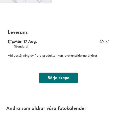
Leverans
Mån 17 Aug.
69 kr
delivery_standard_v2
Standard
Vid beställning av flera produkter kan leveranstiderna ändras.
Börja skapa
Andra som älskar våra fotokalender