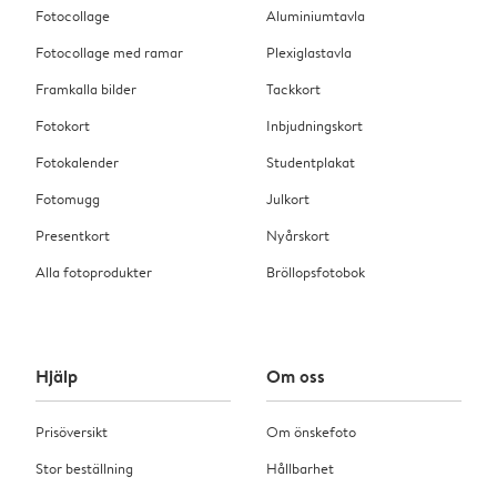
Fotocollage
Aluminiumtavla
Fotocollage med ramar
Plexiglastavla
Framkalla bilder
Tackkort
Fotokort
Inbjudningskort
Fotokalender
Studentplakat
Fotomugg
Julkort
Presentkort
Nyårskort
Alla fotoprodukter
Bröllopsfotobok
Hjälp
Om oss
Prisöversikt
Om önskefoto
Stor beställning
Hållbarhet