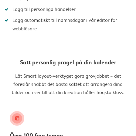
Lägg till personliga händelser
Lägg automatiskt till namnsdagar i vår editor för
webbläsare
Sätt personlig prägel på din kalender
Låt Smart layout-verktyget göra grovjobbet – det
föreslår snabbt det bästa sättet att arrangera dina
bilder och ser till att din kreation håller högsta klass.
layout_alt
Över 100 fina teman