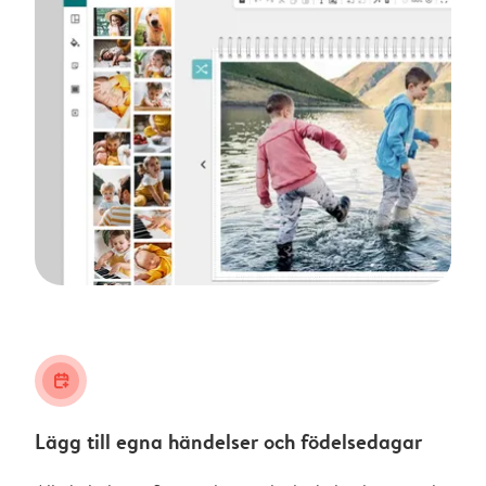
calendar_plus
Lägg till egna händelser och födelsedagar