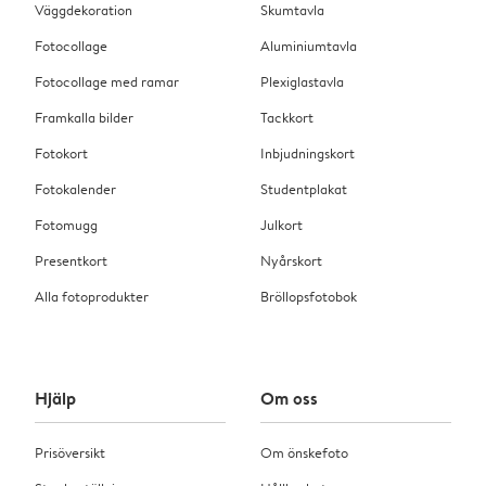
Väggdekoration
Skumtavla
Fotocollage
Aluminiumtavla
Fotocollage med ramar
Plexiglastavla
Framkalla bilder
Tackkort
Fotokort
Inbjudningskort
Fotokalender
Studentplakat
Fotomugg
Julkort
Presentkort
Nyårskort
Alla fotoprodukter
Bröllopsfotobok
Hjälp
Om oss
Prisöversikt
Om önskefoto