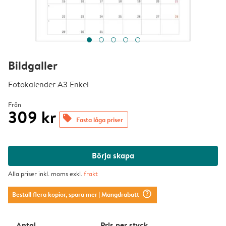
Bildgaller
Fotokalender A3 Enkel
Från
309 kr
offers
Fasta låga priser
Börja skapa
Alla priser inkl. moms exkl.
frakt
question_mark_circle
Beställ flera kopior, spara mer
| Mängdrabatt
Antal
Pris per styck