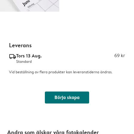
Leverans
Tors 13 Aug.
69 kr
delivery_standard_v2
Standard
Vid beställning av flera produkter kan leveranstiderna ändras.
Börja skapa
Andra som älskar våra fotokalender