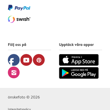
Följ oss på
Upptäck våra appar
facebook
youtube
pinterest
instagram
önskefoto © 2026
Integritetspolicy