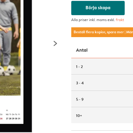
Börja skapa
Alla priser inkl. moms exkl.
frakt
Beställ flera kopior, spara mer
| Mä
Antal
1 - 2
3 - 4
5 - 9
10+