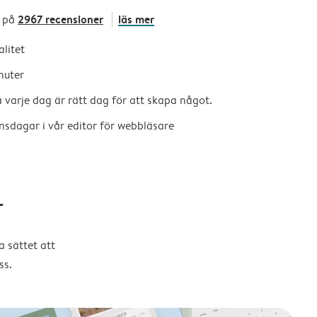
2967 recensioner
läs mer
 på
alitet
nuter
så varje dag är rätt dag för att skapa något.
nsdagar i vår editor för webbläsare
r
 sättet att
ss.