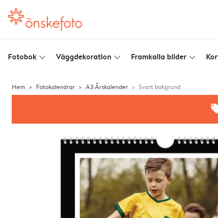
Fotobok
Väggdekoration
Framkalla bilder
Kor
slim_arrow_down
slim_arrow_down
slim_arrow_down
Hem
Fotokalendrar
A3 Årskalender
Svart bakgrund
offe