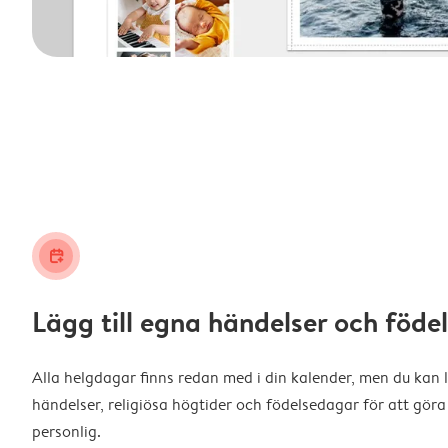
calendar_plus
Lägg till egna händelser och föd
Alla helgdagar finns redan med i din kalender, men du kan l
händelser, religiösa högtider och födelsedagar för att gö
personlig.