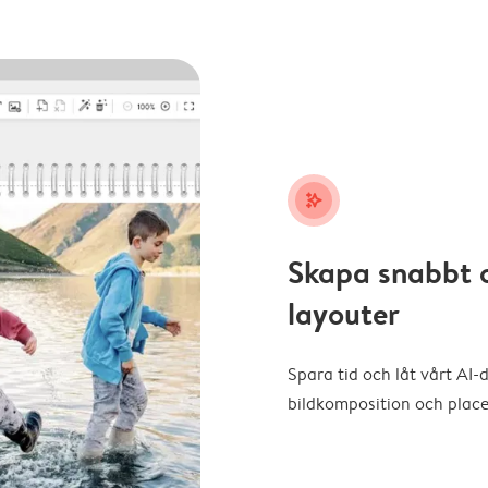
stars_plus
Skapa snabbt 
layouter
Spara tid och låt vårt AI-
bildkomposition och placer