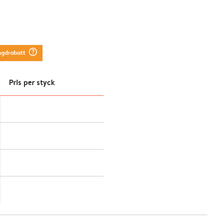
question_mark_circle
ngdrabatt
Pris per styck