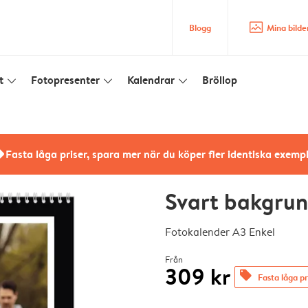
image_placeholder
Blogg
Mina bilde
t
Fotopresenter
Kalendrar
Bröllop
slim_arrow_down
slim_arrow_down
slim_arrow_down
rs
Fasta låga priser, spara mer när du köper fler identiska exemp
Svart bakgru
Fotokalender A3 Enkel
Från
309 kr
offers
Fasta låga pr