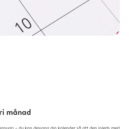
fri månad
 januari – du kan designa din kalender så att den inleds med