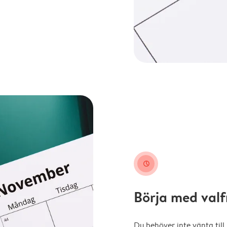
clock
Börja med val
Du behöver inte vänta till