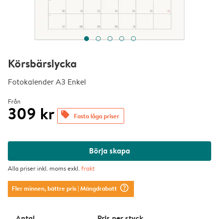
Körsbärslycka
Fotokalender A3 Enkel
Från
309 kr
offers
Fasta låga priser
Börja skapa
Alla priser inkl. moms exkl.
frakt
question_mark_circle
Fler minnen, bättre pris
| Mängdrabatt
Antal
Pris per styck