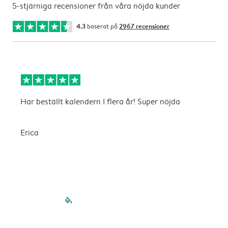
5-stjärniga recensioner från våra nöjda kunder
4.3
baserat på
2967 recensioner
Har beställt kalendern I flera år! Super nöjda
B
b
Erica
A
filled-pagination
outlined-paginatio
outlined-paginat
outlined-pagin
outlined-pag
outlined-p