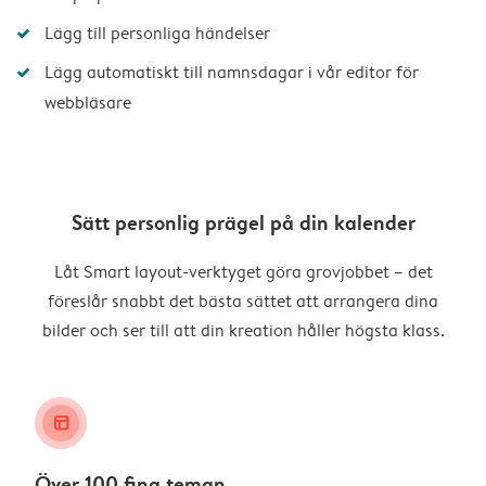
Lägg till personliga händelser
Lägg automatiskt till namnsdagar i vår editor för
webbläsare
Sätt personlig prägel på din kalender
Låt Smart layout-verktyget göra grovjobbet – det
föreslår snabbt det bästa sättet att arrangera dina
bilder och ser till att din kreation håller högsta klass.
layout_alt
Över 100 fina teman