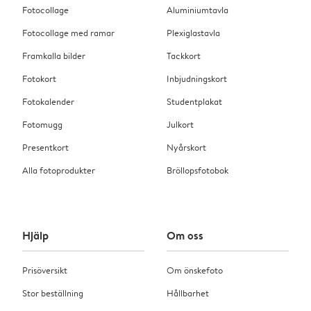
Fotocollage
Aluminiumtavla
Fotocollage med ramar
Plexiglastavla
Framkalla bilder
Tackkort
Fotokort
Inbjudningskort
Fotokalender
Studentplakat
Fotomugg
Julkort
Presentkort
Nyårskort
Alla fotoprodukter
Bröllopsfotobok
Hjälp
Om oss
Prisöversikt
Om önskefoto
Stor beställning
Hållbarhet