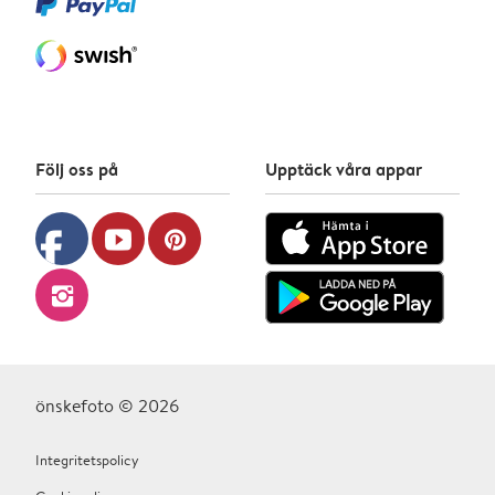
Följ oss på
Upptäck våra appar
facebook
youtube
pinterest
instagram
önskefoto © 2026
Integritetspolicy