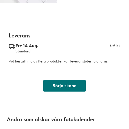
Leverans
Fre 14 Aug.
69 kr
delivery_standard_v2
Standard
Vid beställning av flera produkter kan leveranstiderna ändras.
Börja skapa
Andra som älskar våra fotokalender