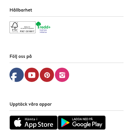
Hållbarhet
Följ oss på
facebook
youtube
pinterest
instagram
Upptäck våra appar