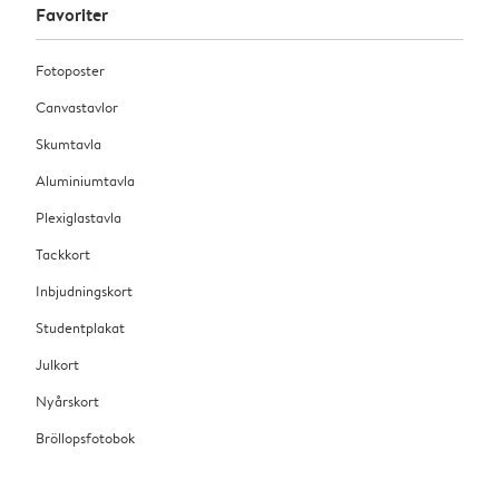
Favoriter
Fotoposter
Canvastavlor
Skumtavla
Aluminiumtavla
Plexiglastavla
Tackkort
Inbjudningskort
Studentplakat
Julkort
Nyårskort
Bröllopsfotobok