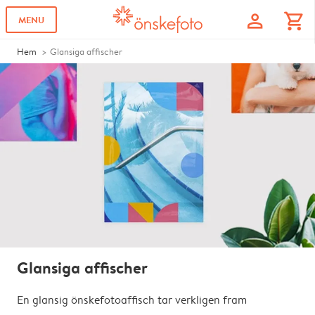
profile
shopping_cart
MENU
Hem
Glansiga affischer
Glansiga affischer
En glansig önskefotoaffisch tar verkligen fram